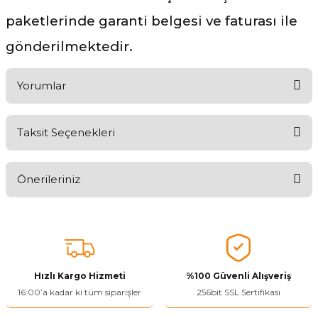
paketlerinde garanti belgesi ve faturası ile
gönderilmektedir.
Yorumlar
Taksit Seçenekleri
Aldığınız Ürünlerden Ne Derecede Memnun Kaldınız ?
Önerileriniz
Ürünü Değerlendir 😂😊😍😐🤔😡
Bu ürünün fiyat bilgisi, resim, ürün açıklamalarında ve diğer
konularda yetersiz gördüğünüz noktaları öneri formunu kullanarak
tarafımıza iletebilirsiniz.
Görüş ve önerileriniz için teşekkür ederiz.
Hızlı Kargo Hizmeti
%100 Güvenli Alışveriş
Ürün resmi kalitesiz, bozuk veya görüntülenemiyor.
16:00’a kadar ki tüm siparişler
256bit SSL Sertifikası
Ürün açıklamasında eksik bilgiler bulunuyor.