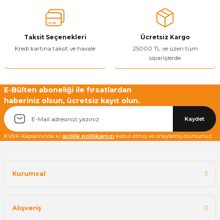
Ürün bilgilerinde hatalar bulunuyor.
Ürün fiyatı diğer sitelerden daha pahalı.
Taksit Seçenekleri
Ücretsiz Kargo
Bu ürüne benzer farklı alternatifler olmalı.
Kredi kartına taksit ve havale
25000 TL ve üzeri tüm
siparişlerde
E-Bülten aboneliği ile fırsatlardan
haberiniz olsun, ücretsiz kayıt olun.
Yetkiliye Gönder
Kaydet
KVKK Kapsamında ki
gizlilik politikamızı
kabul etmiş ve onaylamış olursunuz.
Kurumsal
Alışveriş