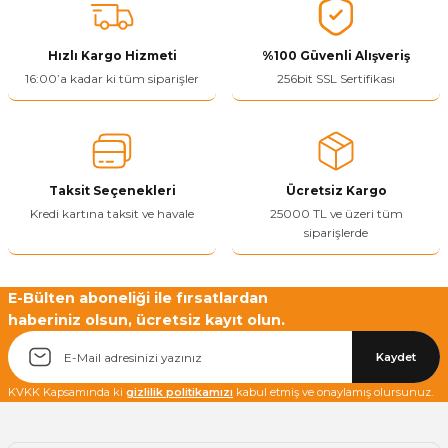
Bu ürüne benzer farklı alternatifler olmalı.
Hızlı Kargo Hizmeti
%100 Güvenli Alışveriş
16:00’a kadar ki tüm siparişler
256bit SSL Sertifikası
Yetkiliye Gönder
Taksit Seçenekleri
Ücretsiz Kargo
Kredi kartına taksit ve havale
25000 TL ve üzeri tüm
siparişlerde
E-Bülten aboneliği ile fırsatlardan
haberiniz olsun, ücretsiz kayıt olun.
Kaydet
KVKK Kapsamında ki
gizlilik politikamızı
kabul etmiş ve onaylamış olursunuz.