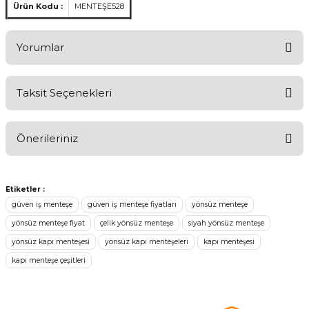
Ürün Kodu :
MENTEŞE528
Yorumlar
Taksit Seçenekleri
Aldığınız Ürünlerden Ne Derecede Memnun Kaldınız ?
Önerileriniz
Ürünü Değerlendir 😂😊😍😐🤔😡
Bu ürünün fiyat bilgisi, resim, ürün açıklamalarında ve diğer
konularda yetersiz gördüğünüz noktaları öneri formunu kullanarak
Etiketler :
tarafımıza iletebilirsiniz.
güven iş menteşe
güven iş menteşe fiyatları
yönsüz menteşe
Görüş ve önerileriniz için teşekkür ederiz.
yönsüz menteşe fiyat
çelik yönsüz menteşe
siyah yönsüz menteşe
yönsüz kapı menteşesi
yönsüz kapı menteşeleri
kapı menteşesi
Ürün resmi kalitesiz, bozuk veya görüntülenemiyor.
kapı menteşe çeşitleri
Ürün açıklamasında eksik bilgiler bulunuyor.
Ürün bilgilerinde hatalar bulunuyor.
Ürün fiyatı diğer sitelerden daha pahalı.