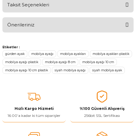
Taksit Seçenekleri
Aldığınız Ürünlerden Ne Derecede Memnun Kaldınız ?
Önerileriniz
Ürünü Değerlendir 😂😊😍😐🤔😡
Bu ürünün fiyat bilgisi, resim, ürün açıklamalarında ve diğer
konularda yetersiz gördüğünüz noktaları öneri formunu kullanarak
Etiketler :
tarafımıza iletebilirsiniz.
gürden ayak
mobilya ayağı
mobilya ayakları
mobilya ayakları plastik
Görüş ve önerileriniz için teşekkür ederiz.
mobilya ayağı plastik
mobilya ayağı 8 cm
mobilya ayağı 10 cm
mobilya ayağı 10 cm plastik
siyah mobilya ayağı
siyah mobilya ayak
Ürün resmi kalitesiz, bozuk veya görüntülenemiyor.
Ürün açıklamasında eksik bilgiler bulunuyor.
Ürün bilgilerinde hatalar bulunuyor.
Ürün fiyatı diğer sitelerden daha pahalı.
Bu ürüne benzer farklı alternatifler olmalı.
Hızlı Kargo Hizmeti
%100 Güvenli Alışveriş
16:00’a kadar ki tüm siparişler
256bit SSL Sertifikası