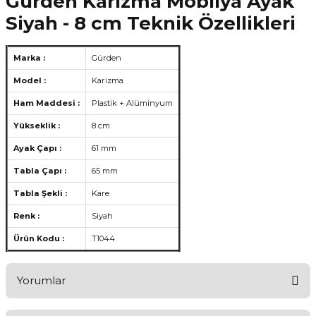
Gürden Karizma Mobilya Ayak
Siyah - 8 cm Teknik Özellikleri
Marka :
Gürden
Model :
Karizma
Ham Maddesi :
Plastik + Alüminyum
Yükseklik :
8 cm
Ayak Çapı :
61 mm
Tabla Çapı :
65 mm
Tabla Şekli :
Kare
Renk :
Siyah
Ürün Kodu :
T1044
Yorumlar