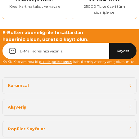
Bu ürüne benzer farklı alternatifler olmalı.
Kredi kartına taksit ve havale
25000 TL ve üzeri tüm
siparişlerde
E-Bülten aboneliği ile fırsatlardan
haberiniz olsun, ücretsiz kayıt olun.
Yetkiliye Gönder
Kaydet
KVKK Kapsamında ki
gizlilik politikamızı
kabul etmiş ve onaylamış olursunuz.
Kurumsal
Alışveriş
Popüler Sayfalar