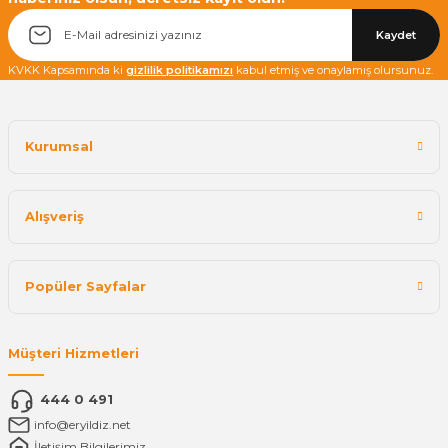
Yetkiliye Gönder
Kaydet
KVKK Kapsamında ki
gizlilik politikamızı
kabul etmiş ve onaylamış olursunuz.
Kurumsal
Alışveriş
Popüler Sayfalar
Müşteri Hizmetleri
444 0 491
info@eryildiz.net
İletişim Bilgilerimiz