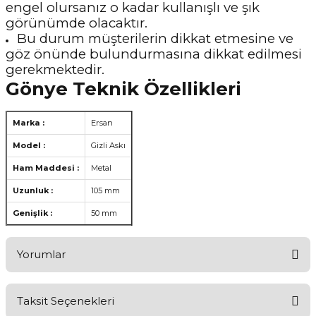
engel olursanız o kadar kullanışlı ve şık
görünümde olacaktır.
Bu durum müşterilerin dikkat etmesine ve
göz önünde bulundurmasına dikkat edilmesi
gerekmektedir.
Gönye Teknik Özellikleri
Marka :
Ersan
Model :
Gizli Askı
Ham Maddesi :
Metal
Uzunluk :
105 mm
Genişlik :
50 mm
Yorumlar
Taksit Seçenekleri
Aldığınız Ürünlerden Ne Derecede Memnun Kaldınız ?