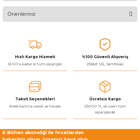
Önerileriniz
Ürünü Değerlendir 😂😊😍😐🤔😡
Bu ürünün fiyat bilgisi, resim, ürün açıklamalarında ve diğer
konularda yetersiz gördüğünüz noktaları öneri formunu kullanarak
tarafımıza iletebilirsiniz.
Görüş ve önerileriniz için teşekkür ederiz.
Hızlı Kargo Hizmeti
%100 Güvenli Alışveriş
Ürün resmi kalitesiz, bozuk veya görüntülenemiyor.
16:00’a kadar ki tüm siparişler
256bit SSL Sertifikası
Ürün açıklamasında eksik bilgiler bulunuyor.
Ürün bilgilerinde hatalar bulunuyor.
Ürün fiyatı diğer sitelerden daha pahalı.
Taksit Seçenekleri
Ücretsiz Kargo
Bu ürüne benzer farklı alternatifler olmalı.
Kredi kartına taksit ve havale
25000 TL ve üzeri tüm
siparişlerde
E-Bülten aboneliği ile fırsatlardan
haberiniz olsun, ücretsiz kayıt olun.