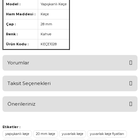
Model :
Yapışkanlı Keçe
Ham Maddesi :
Keçe
Çap :
28 mm
Renk :
Kahve
Ürün Kodu :
KEÇE1028
Yorumlar
Taksit Seçenekleri
Aldığınız Ürünlerden Ne Derecede Memnun Kaldınız ?
Önerileriniz
Ürünü Değerlendir 😂😊😍😐🤔😡
Bu ürünün fiyat bilgisi, resim, ürün açıklamalarında ve diğer
konularda yetersiz gördüğünüz noktaları öneri formunu kullanarak
Etiketler :
tarafımıza iletebilirsiniz.
yapışkanlı keçe
20 mm keçe
yuvarlak keçe
yuvarlak keçe fiyatları
Görüş ve önerileriniz için teşekkür ederiz.