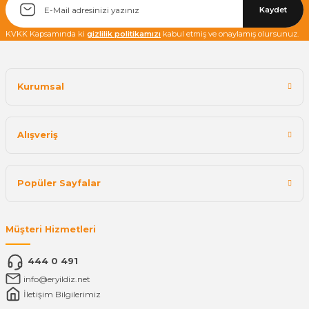
Kaydet
KVKK Kapsamında ki
gizlilik politikamızı
kabul etmiş ve onaylamış olursunuz.
Kurumsal
Alışveriş
Popüler Sayfalar
Müşteri Hizmetleri
444 0 491
info@eryildiz.net
İletişim Bilgilerimiz