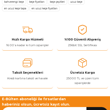
kahverengi keçe
keçe fiyatları
keçe çeşitleri
ucuz keçe
en ucuz keçe tapa
en ucuz keçe fiyatları
Ürün resmi kalitesiz, bozuk veya görüntülenemiyor.
Ürün açıklamasında eksik bilgiler bulunuyor.
Ürün bilgilerinde hatalar bulunuyor.
Ürün fiyatı diğer sitelerden daha pahalı.
Bu ürüne benzer farklı alternatifler olmalı.
Hızlı Kargo Hizmeti
%100 Güvenli Alışveriş
16:00’a kadar ki tüm siparişler
256bit SSL Sertifikası
Yetkiliye Gönder
Taksit Seçenekleri
Ücretsiz Kargo
Kredi kartına taksit ve havale
25000 TL ve üzeri tüm
siparişlerde
E-Bülten aboneliği ile fırsatlardan
haberiniz olsun, ücretsiz kayıt olun.