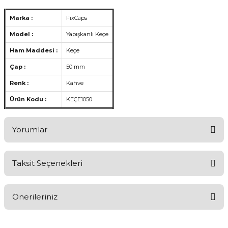
Marka :
FixCaps
Model :
Yapışkanlı Keçe
Ham Maddesi :
Keçe
Çap :
50 mm
Renk :
Kahve
Ürün Kodu :
KEÇE1050
Yorumlar
Taksit Seçenekleri
Aldığınız Ürünlerden Ne Derecede Memnun Kaldınız ?
Önerileriniz
Ürünü Değerlendir 😂😊😍😐🤔😡
Bu ürünün fiyat bilgisi, resim, ürün açıklamalarında ve diğer