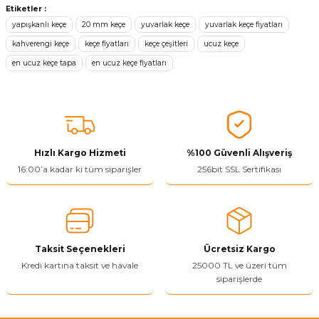
konularda yetersiz gördüğünüz noktaları öneri formunu kullanarak
Etiketler :
tarafımıza iletebilirsiniz.
yapışkanlı keçe
20 mm keçe
yuvarlak keçe
yuvarlak keçe fiyatları
Görüş ve önerileriniz için teşekkür ederiz.
kahverengi keçe
keçe fiyatları
keçe çeşitleri
ucuz keçe
en ucuz keçe tapa
en ucuz keçe fiyatları
Ürün resmi kalitesiz, bozuk veya görüntülenemiyor.
Ürün açıklamasında eksik bilgiler bulunuyor.
Ürün bilgilerinde hatalar bulunuyor.
Ürün fiyatı diğer sitelerden daha pahalı.
Bu ürüne benzer farklı alternatifler olmalı.
Hızlı Kargo Hizmeti
%100 Güvenli Alışveriş
16:00’a kadar ki tüm siparişler
256bit SSL Sertifikası
Yetkiliye Gönder
Taksit Seçenekleri
Ücretsiz Kargo
Kredi kartına taksit ve havale
25000 TL ve üzeri tüm
siparişlerde