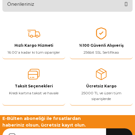
Önerileriniz
Ürünü Değerlendir 😂😊😍😐🤔😡
Bu ürünün fiyat bilgisi, resim, ürün açıklamalarında ve diğer
konularda yetersiz gördüğünüz noktaları öneri formunu kullanarak
tarafımıza iletebilirsiniz.
Görüş ve önerileriniz için teşekkür ederiz.
Hızlı Kargo Hizmeti
%100 Güvenli Alışveriş
Ürün resmi kalitesiz, bozuk veya görüntülenemiyor.
16:00’a kadar ki tüm siparişler
256bit SSL Sertifikası
Ürün açıklamasında eksik bilgiler bulunuyor.
Ürün bilgilerinde hatalar bulunuyor.
Ürün fiyatı diğer sitelerden daha pahalı.
Taksit Seçenekleri
Ücretsiz Kargo
Bu ürüne benzer farklı alternatifler olmalı.
Kredi kartına taksit ve havale
25000 TL ve üzeri tüm
siparişlerde
E-Bülten aboneliği ile fırsatlardan
haberiniz olsun, ücretsiz kayıt olun.
Yetkiliye Gönder