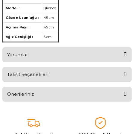
Model :
İşkence
Gözde Uzunluğu :
45 cm
Açılma Payı :
45 cm
Ağız Genişliği :
5 cm
Yorumlar
Taksit Seçenekleri
Aldığınız Ürünlerden Ne Derecede Memnun Kaldınız ?
Önerileriniz
Ürünü Değerlendir 😂😊😍😐🤔😡
Bu ürünün fiyat bilgisi, resim, ürün açıklamalarında ve diğer
konularda yetersiz gördüğünüz noktaları öneri formunu kullanarak
tarafımıza iletebilirsiniz.
Görüş ve önerileriniz için teşekkür ederiz.