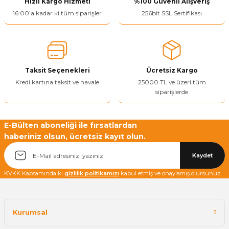
Hızlı Kargo Hizmeti
%100 Güvenli Alışveriş
Ürün resmi kalitesiz, bozuk veya görüntülenemiyor.
16:00’a kadar ki tüm siparişler
256bit SSL Sertifikası
Ürün açıklamasında eksik bilgiler bulunuyor.
Ürün bilgilerinde hatalar bulunuyor.
Ürün fiyatı diğer sitelerden daha pahalı.
Taksit Seçenekleri
Ücretsiz Kargo
Bu ürüne benzer farklı alternatifler olmalı.
Kredi kartına taksit ve havale
25000 TL ve üzeri tüm
siparişlerde
E-Bülten aboneliği ile fırsatlardan
haberiniz olsun, ücretsiz kayıt olun.
Yetkiliye Gönder
Kaydet
KVKK Kapsamında ki
gizlilik politikamızı
kabul etmiş ve onaylamış olursunuz.
Kurumsal