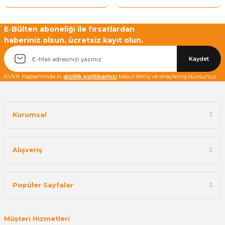
E-Bülten aboneliği ile fırsatlardan
haberiniz olsun, ücretsiz kayıt olun.
Yetkiliye Gönder
Kaydet
KVKK Kapsamında ki
gizlilik politikamızı
kabul etmiş ve onaylamış olursunuz.
Kurumsal
Alışveriş
Popüler Sayfalar
Müşteri Hizmetleri