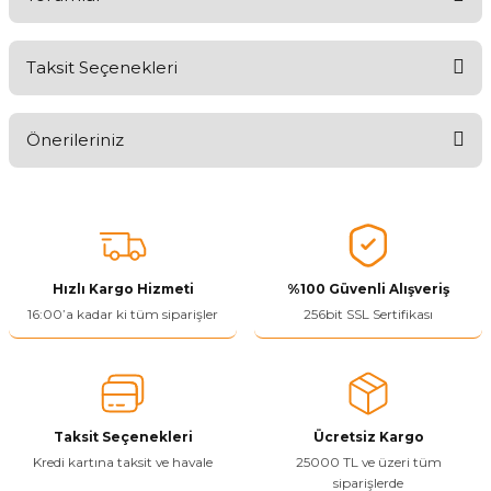
Taksit Seçenekleri
Aldığınız Ürünlerden Ne Derecede Memnun Kaldınız ?
Önerileriniz
Ürünü Değerlendir 😂😊😍😐🤔😡
Bu ürünün fiyat bilgisi, resim, ürün açıklamalarında ve diğer
konularda yetersiz gördüğünüz noktaları öneri formunu kullanarak
tarafımıza iletebilirsiniz.
Görüş ve önerileriniz için teşekkür ederiz.
Hızlı Kargo Hizmeti
%100 Güvenli Alışveriş
Ürün resmi kalitesiz, bozuk veya görüntülenemiyor.
16:00’a kadar ki tüm siparişler
256bit SSL Sertifikası
Ürün açıklamasında eksik bilgiler bulunuyor.
Ürün bilgilerinde hatalar bulunuyor.
Ürün fiyatı diğer sitelerden daha pahalı.
Taksit Seçenekleri
Ücretsiz Kargo
Bu ürüne benzer farklı alternatifler olmalı.
Kredi kartına taksit ve havale
25000 TL ve üzeri tüm
siparişlerde