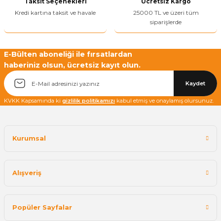
Taksit Seçenekleri
Ücretsiz Kargo
Bu ürüne benzer farklı alternatifler olmalı.
Kredi kartına taksit ve havale
25000 TL ve üzeri tüm
siparişlerde
E-Bülten aboneliği ile fırsatlardan
haberiniz olsun, ücretsiz kayıt olun.
Yetkiliye Gönder
Kaydet
KVKK Kapsamında ki
gizlilik politikamızı
kabul etmiş ve onaylamış olursunuz.
Kurumsal
Alışveriş
Popüler Sayfalar