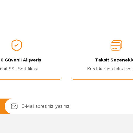
nularda yetersiz gördüğünüz noktaları öneri formunu kullanarak tarafımız
Aldığınız Ürünlerden Ne Derecede Memnun Kaldınız ?
Ürünü Değerlendir 😂😊😍😐🤔😡
0 Güvenli Alışveriş
Taksit Seçenekle
6bit SSL Sertifikası
Kredi kartına taksit ve
Yetkiliye Gönder