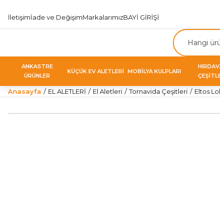
İletişim
İade ve Değişim
Markalarımız
BAYİ GİRİŞİ
ANKASTRE
HIRDA
KÜÇÜK EV ALETLERİ
MOBİLYA KULPLARI
ÜRÜNLER
ÇEŞİTL
Anasayfa
EL ALETLERİ
El Aletleri
Tornavida Çeşitleri
Eltos L