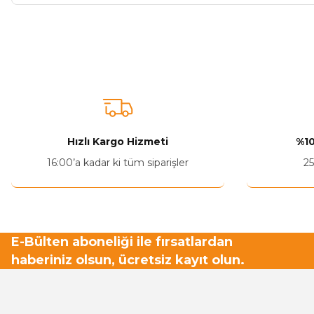
Bu ürünün fiyat bilgisi, resim, ürün açıklamalarında ve diğer ko
Görüş ve önerileriniz için teşekkür ederiz.
Ürün resmi kalitesiz, bozuk veya görüntülenemiyor.
Ürün açıklamasında eksik bilgiler bulunuyor.
Ürün bilgilerinde hatalar bulunuyor.
Hızlı Kargo Hizmeti
%10
Ürün fiyatı diğer sitelerden daha pahalı.
16:00’a kadar ki tüm siparişler
25
Bu ürüne benzer farklı alternatifler olmalı.
E-Bülten aboneliği ile fırsatlardan
haberiniz olsun, ücretsiz kayıt olun.