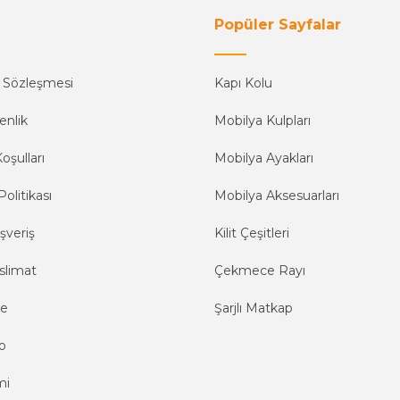
Popüler Sayfalar
ş Sözleşmesi
Kapı Kolu
enlik
Mobilya Kulpları
oşulları
Mobilya Ayakları
Politikası
Mobilya Aksesuarları
şveriş
Kilit Çeşitleri
slimat
Çekmece Rayı
me
Şarjlı Matkap
o
mi