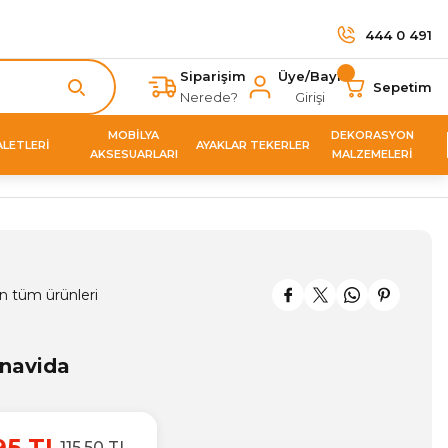
444 0 491
Siparişim
Üye/Bayi
Sepetim
Nerede?
Girişi
MOBİLYA
DEKORASYON
ALETLERİ
AYAKLAR TEKERLER
AKSESUARLARI
MALZEMELERİ
n tüm ürünleri
navida
95 TL
115,50 TL