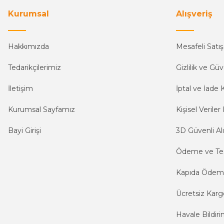
Kurumsal
Alışveriş
Hakkımızda
Mesafeli Satı
Tedarikçilerimiz
Gizlilik ve Güv
İletişim
İptal ve İade K
Kurumsal Sayfamız
Kişisel Veriler 
Bayi Girişi
3D Güvenli Alı
Ödeme ve Te
Kapıda Öde
Ücretsiz Karg
Havale Bildiri