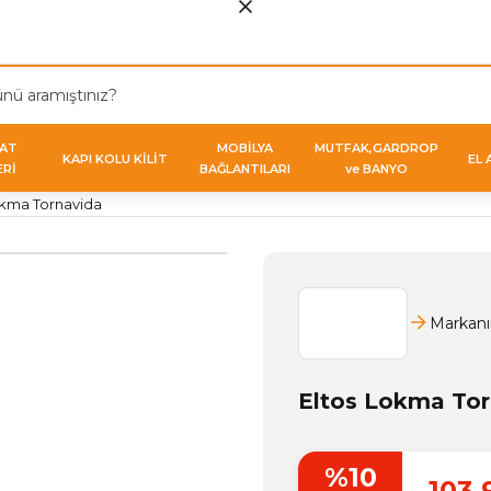
VAT
MOBİLYA
MUTFAK,GARDROP
KAPI KOLU KİLİT
EL 
ERİ
BAĞLANTILARI
ve BANYO
okma Tornavida
Markanı
Eltos Lokma Tor
%10
103,