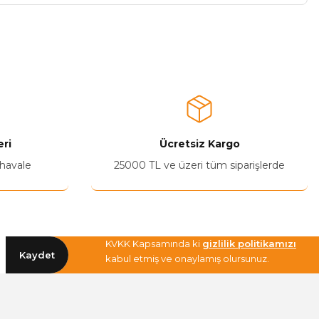
a iletebilirsiniz.
ri
Ücretsiz Kargo
 havale
25000 TL ve üzeri tüm siparişlerde
KVKK Kapsamında ki
gizlilik politikamızı
Kaydet
kabul etmiş ve onaylamış olursunuz.