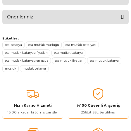
Aldığınız Ürünlerden Ne Derecede Memnun Kaldınız ?
Önerileriniz
Ürünü Değerlendir 😂😊😍😐🤔😡
Bu ürünün fiyat bilgisi, resim, ürün açıklamalarında ve diğer
konularda yetersiz gördüğünüz noktaları öneri formunu kullanarak
Etiketler :
tarafımıza iletebilirsiniz.
eca batarya
eca mutfak musluğu
eca mutfak bataryası
Görüş ve önerileriniz için teşekkür ederiz.
eca mutfak bataryası fiyatları
eca mutfak batarya
eca mutfak bataryası en ucuz
eca musluk fiyatları
eca musluk batarya
Ürün resmi kalitesiz, bozuk veya görüntülenemiyor.
musluk
musluk batarya
Ürün açıklamasında eksik bilgiler bulunuyor.
Ürün bilgilerinde hatalar bulunuyor.
Ürün fiyatı diğer sitelerden daha pahalı.
Bu ürüne benzer farklı alternatifler olmalı.
Hızlı Kargo Hizmeti
%100 Güvenli Alışveriş
16:00’a kadar ki tüm siparişler
256bit SSL Sertifikası