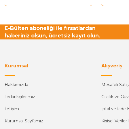
E-Bülten aboneliği ile fırsatlardan
haberiniz olsun, ücretsiz kayıt olun.
Kurumsal
Alışveriş
Hakkımızda
Mesafeli Satı
Tedarikçilerimiz
Gizlilik ve Güv
İletişim
İptal ve İade K
Kurumsal Sayfamız
Kişisel Veriler 