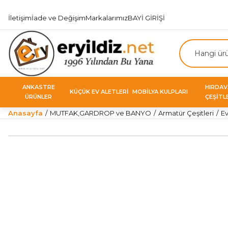
İletişim
İade ve Değişim
Markalarımız
BAYİ GİRİŞİ
ANKASTRE
HIRDA
KÜÇÜK EV ALETLERİ
MOBİLYA KULPLARI
ÜRÜNLER
ÇEŞİTL
Anasayfa
MUTFAK,GARDROP ve BANYO
Armatür Çeşitleri
Ev