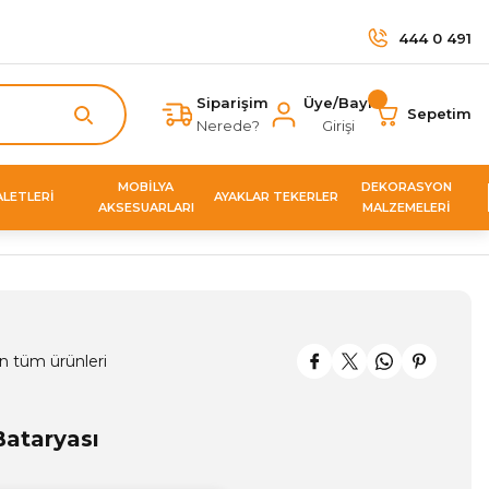
444 0 491
Siparişim
Üye/Bayi
Sepetim
Nerede?
Girişi
MOBİLYA
DEKORASYON
ALETLERİ
AYAKLAR TEKERLER
AKSESUARLARI
MALZEMELERİ
n tüm ürünleri
Bataryası