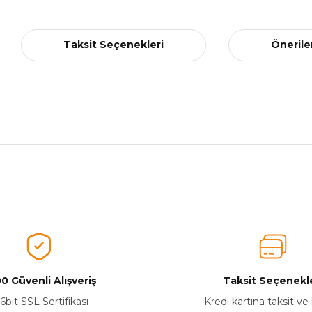
Taksit Seçenekleri
Önerile
nularda yetersiz gördüğünüz noktaları öneri formunu kullanarak tarafımız
Aldığınız Ürünlerden Ne Derecede Memnun Kaldınız ?
Ürünü Değerlendir 😂😊😍😐🤔😡
0 Güvenli Alışveriş
Taksit Seçenekle
6bit SSL Sertifikası
Kredi kartına taksit ve