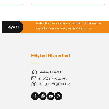
KVKK Kapsamında ki
gizlilik politikamızı
Kaydet
kabul etmiş ve onaylamış olursunuz.
Müşteri Hizmetleri
444 0 491
info@eryildiz.net
İletişim Bilgilerimiz