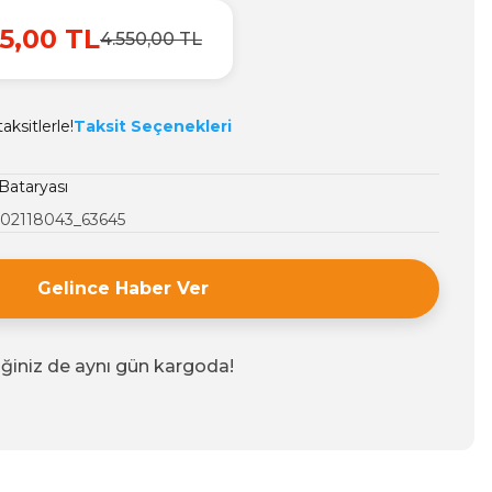
5,00 TL
4.550,00 TL
ksitlerle!
Taksit Seçenekleri
Bataryası
02118043_63645
Gelince Haber Ver
iğiniz de aynı gün kargoda!