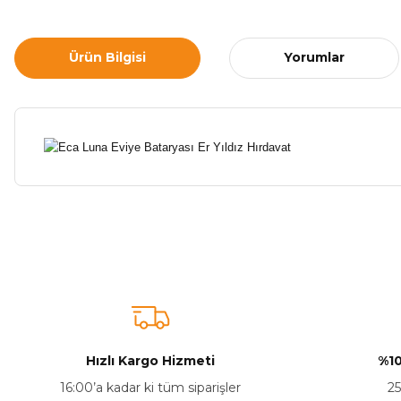
Ürün Bilgisi
Yorumlar
Bu ürünün fiyat bilgisi, resim, ürün açıklamalarında ve diğer ko
Görüş ve önerileriniz için teşekkür ederiz.
Ürün resmi kalitesiz, bozuk veya görüntülenemiyor.
Ürün açıklamasında eksik bilgiler bulunuyor.
Ürün bilgilerinde hatalar bulunuyor.
Hızlı Kargo Hizmeti
%10
Ürün fiyatı diğer sitelerden daha pahalı.
16:00’a kadar ki tüm siparişler
25
Bu ürüne benzer farklı alternatifler olmalı.