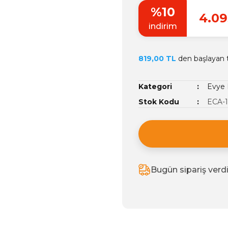
%10
4.09
indirim
819,00 TL
den başlayan ta
Kategori
Evye 
Stok Kodu
ECA-1
Bugün sipariş verd