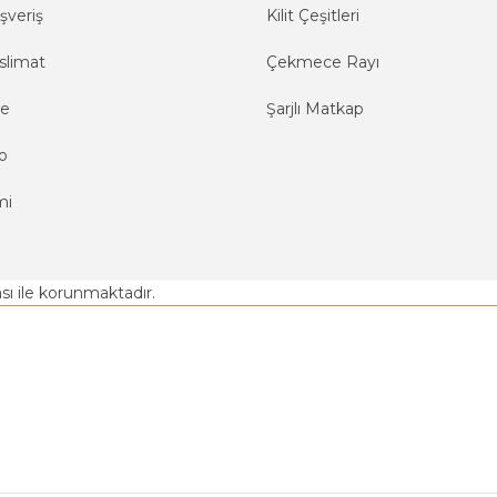
şveriş
Kilit Çeşitleri
slimat
Çekmece Rayı
me
Şarjlı Matkap
o
mi
kası ile korunmaktadır.