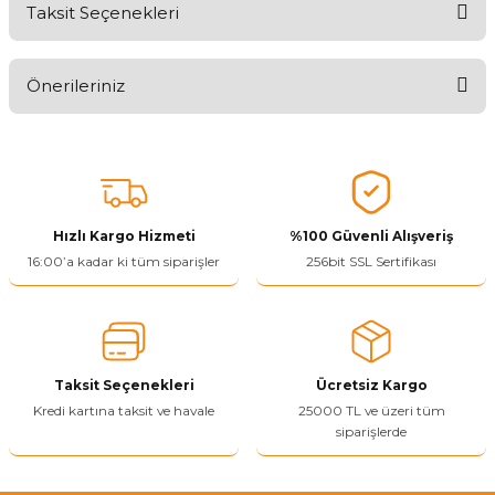
Taksit Seçenekleri
Aldığınız Ürünlerden Ne Derecede Memnun Kaldınız ?
Önerileriniz
Ürünü Değerlendir 😂😊😍😐🤔😡
Bu ürünün fiyat bilgisi, resim, ürün açıklamalarında ve diğer
konularda yetersiz gördüğünüz noktaları öneri formunu kullanarak
tarafımıza iletebilirsiniz.
Görüş ve önerileriniz için teşekkür ederiz.
Hızlı Kargo Hizmeti
%100 Güvenli Alışveriş
Ürün resmi kalitesiz, bozuk veya görüntülenemiyor.
16:00’a kadar ki tüm siparişler
256bit SSL Sertifikası
Ürün açıklamasında eksik bilgiler bulunuyor.
Ürün bilgilerinde hatalar bulunuyor.
Ürün fiyatı diğer sitelerden daha pahalı.
Taksit Seçenekleri
Ücretsiz Kargo
Bu ürüne benzer farklı alternatifler olmalı.
Kredi kartına taksit ve havale
25000 TL ve üzeri tüm
siparişlerde