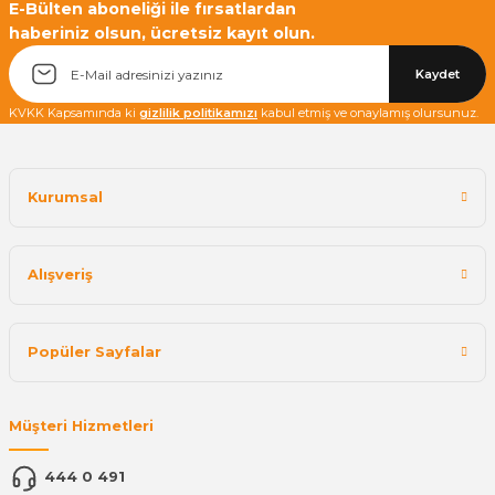
E-Bülten aboneliği ile fırsatlardan
haberiniz olsun, ücretsiz kayıt olun.
Yetkiliye Gönder
Kaydet
KVKK Kapsamında ki
gizlilik politikamızı
kabul etmiş ve onaylamış olursunuz.
Kurumsal
Alışveriş
Popüler Sayfalar
Müşteri Hizmetleri
444 0 491