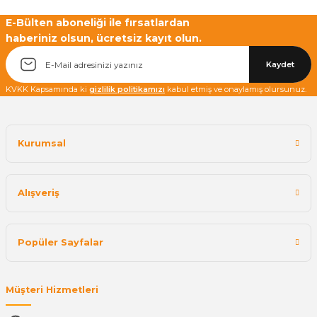
E-Bülten aboneliği ile fırsatlardan
haberiniz olsun, ücretsiz kayıt olun.
Yetkiliye Gönder
Kaydet
KVKK Kapsamında ki
gizlilik politikamızı
kabul etmiş ve onaylamış olursunuz.
Kurumsal
Alışveriş
Popüler Sayfalar
Müşteri Hizmetleri