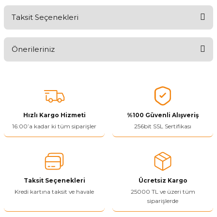
Taksit Seçenekleri
Aldığınız Ürünlerden Ne Derecede Memnun Kaldınız ?
Önerileriniz
Ürünü Değerlendir 😂😊😍😐🤔😡
Bu ürünün fiyat bilgisi, resim, ürün açıklamalarında ve diğer
konularda yetersiz gördüğünüz noktaları öneri formunu kullanarak
tarafımıza iletebilirsiniz.
Görüş ve önerileriniz için teşekkür ederiz.
Hızlı Kargo Hizmeti
%100 Güvenli Alışveriş
Ürün resmi kalitesiz, bozuk veya görüntülenemiyor.
16:00’a kadar ki tüm siparişler
256bit SSL Sertifikası
Ürün açıklamasında eksik bilgiler bulunuyor.
Ürün bilgilerinde hatalar bulunuyor.
Ürün fiyatı diğer sitelerden daha pahalı.
Taksit Seçenekleri
Ücretsiz Kargo
Bu ürüne benzer farklı alternatifler olmalı.
Kredi kartına taksit ve havale
25000 TL ve üzeri tüm
siparişlerde