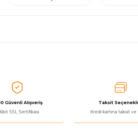
nularda yetersiz gördüğünüz noktaları öneri formunu kullanarak tarafımız
Aldığınız Ürünlerden Ne Derecede Memnun Kaldınız ?
Ürünü Değerlendir 😂😊😍😐🤔😡
0 Güvenli Alışveriş
Taksit Seçenekle
6bit SSL Sertifikası
Kredi kartına taksit ve