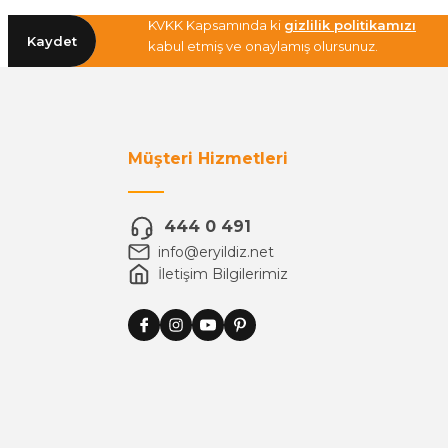
KVKK Kapsamında ki
gizlilik politikamızı
Kaydet
kabul etmiş ve onaylamış olursunuz.
Müşteri Hizmetleri
444 0 491
info@eryildiz.net
İletişim Bilgilerimiz