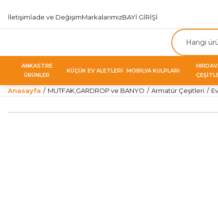
İletişim
İade ve Değişim
Markalarımız
BAYİ GİRİŞİ
ANKASTRE
HIRDA
KÜÇÜK EV ALETLERİ
MOBİLYA KULPLARI
ÜRÜNLER
ÇEŞİTL
Anasayfa
MUTFAK,GARDROP ve BANYO
Armatür Çeşitleri
Ev