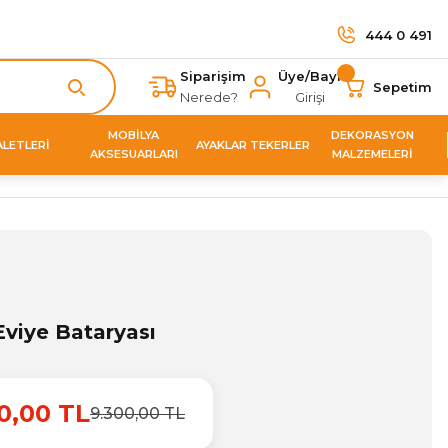
444 0 491
Siparişim
Üye/Bayi
Sepetim
Nerede?
Girişi
MOBİLYA
DEKORASYON
ALETLERİ
AYAKLAR TEKERLER
AKSESUARLARI
MALZEMELERİ
 Eviye Bataryası
0,00 TL
9.300,00 TL