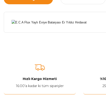
Bu ürünün fiyat bilgisi, resim, ürün açıklamalarında ve diğer ko
Görüş ve önerileriniz için teşekkür ederiz.
Ürün resmi kalitesiz, bozuk veya görüntülenemiyor.
Ürün açıklamasında eksik bilgiler bulunuyor.
Ürün bilgilerinde hatalar bulunuyor.
Hızlı Kargo Hizmeti
%10
Ürün fiyatı diğer sitelerden daha pahalı.
16:00’a kadar ki tüm siparişler
25
Bu ürüne benzer farklı alternatifler olmalı.