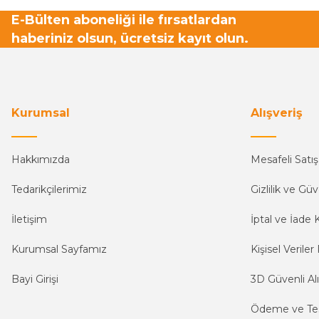
E-Bülten aboneliği ile fırsatlardan
haberiniz olsun, ücretsiz kayıt olun.
Kurumsal
Alışveriş
Hakkımızda
Mesafeli Satı
Tedarikçilerimiz
Gizlilik ve Güv
İletişim
İptal ve İade K
Kurumsal Sayfamız
Kişisel Veriler 
Bayi Girişi
3D Güvenli Alı
Ödeme ve Te