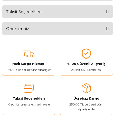
Taksit Seçenekleri
Aldığınız Ürünlerden Ne Derecede Memnun Kaldınız ?
Önerileriniz
Ürünü Değerlendir 😂😊😍😐🤔😡
Bu ürünün fiyat bilgisi, resim, ürün açıklamalarında ve diğer
konularda yetersiz gördüğünüz noktaları öneri formunu kullanarak
tarafımıza iletebilirsiniz.
Görüş ve önerileriniz için teşekkür ederiz.
Hızlı Kargo Hizmeti
%100 Güvenli Alışveriş
Ürün resmi kalitesiz, bozuk veya görüntülenemiyor.
16:00’a kadar ki tüm siparişler
256bit SSL Sertifikası
Ürün açıklamasında eksik bilgiler bulunuyor.
Ürün bilgilerinde hatalar bulunuyor.
Ürün fiyatı diğer sitelerden daha pahalı.
Taksit Seçenekleri
Ücretsiz Kargo
Bu ürüne benzer farklı alternatifler olmalı.
Kredi kartına taksit ve havale
25000 TL ve üzeri tüm
siparişlerde