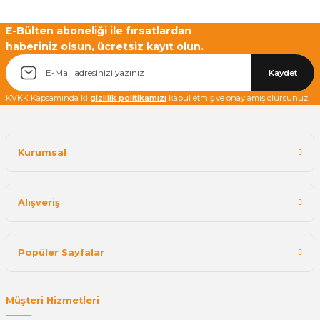
E-Bülten aboneliği ile fırsatlardan
haberiniz olsun, ücretsiz kayıt olun.
Yetkiliye Gönder
Kaydet
KVKK Kapsamında ki
gizlilik politikamızı
kabul etmiş ve onaylamış olursunuz.
Kurumsal
Alışveriş
Popüler Sayfalar
Müşteri Hizmetleri