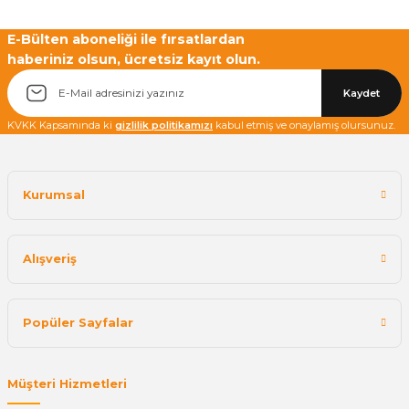
E-Bülten aboneliği ile fırsatlardan
haberiniz olsun, ücretsiz kayıt olun.
Yetkiliye Gönder
Kaydet
KVKK Kapsamında ki
gizlilik politikamızı
kabul etmiş ve onaylamış olursunuz.
Kurumsal
Alışveriş
Popüler Sayfalar
Müşteri Hizmetleri