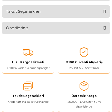
Taksit Seçenekleri
Aldığınız Ürünlerden Ne Derecede Memnun Kaldınız ?
Önerileriniz
Ürünü Değerlendir 😂😊😍😐🤔😡
Bu ürünün fiyat bilgisi, resim, ürün açıklamalarında ve diğer
konularda yetersiz gördüğünüz noktaları öneri formunu kullanarak
tarafımıza iletebilirsiniz.
Görüş ve önerileriniz için teşekkür ederiz.
Hızlı Kargo Hizmeti
%100 Güvenli Alışveriş
Ürün resmi kalitesiz, bozuk veya görüntülenemiyor.
16:00’a kadar ki tüm siparişler
256bit SSL Sertifikası
Ürün açıklamasında eksik bilgiler bulunuyor.
Ürün bilgilerinde hatalar bulunuyor.
Ürün fiyatı diğer sitelerden daha pahalı.
Taksit Seçenekleri
Ücretsiz Kargo
Bu ürüne benzer farklı alternatifler olmalı.
Kredi kartına taksit ve havale
25000 TL ve üzeri tüm
siparişlerde