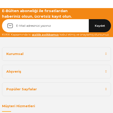
E-Bülten aboneliği ile fırsatlardan
haberiniz olsun, ücretsiz kayıt olun.
Yetkiliye Gönder
Kaydet
KVKK Kapsamında ki
gizlilik politikamızı
kabul etmiş ve onaylamış olursunuz.
Kurumsal
Alışveriş
Popüler Sayfalar
Müşteri Hizmetleri