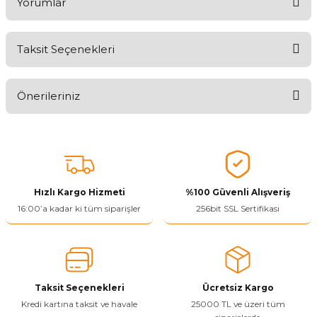
Yorumlar
Taksit Seçenekleri
Aldığınız Ürünlerden Ne Derecede Memnun Kaldınız ?
Önerileriniz
Ürünü Değerlendir 😂😊😍😐🤔😡
Bu ürünün fiyat bilgisi, resim, ürün açıklamalarında ve diğer
konularda yetersiz gördüğünüz noktaları öneri formunu kullanarak
tarafımıza iletebilirsiniz.
Görüş ve önerileriniz için teşekkür ederiz.
Hızlı Kargo Hizmeti
%100 Güvenli Alışveriş
Ürün resmi kalitesiz, bozuk veya görüntülenemiyor.
16:00’a kadar ki tüm siparişler
256bit SSL Sertifikası
Ürün açıklamasında eksik bilgiler bulunuyor.
Ürün bilgilerinde hatalar bulunuyor.
Ürün fiyatı diğer sitelerden daha pahalı.
Taksit Seçenekleri
Ücretsiz Kargo
Bu ürüne benzer farklı alternatifler olmalı.
Kredi kartına taksit ve havale
25000 TL ve üzeri tüm