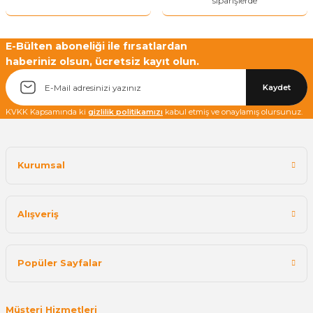
siparişlerde
E-Bülten aboneliği ile fırsatlardan
haberiniz olsun, ücretsiz kayıt olun.
Yetkiliye Gönder
Kaydet
KVKK Kapsamında ki
gizlilik politikamızı
kabul etmiş ve onaylamış olursunuz.
Kurumsal
Alışveriş
Popüler Sayfalar
Müşteri Hizmetleri