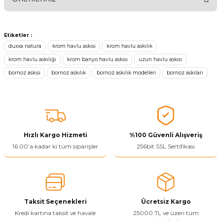
Ürünü Değerlendir 😂😊😍😐🤔😡
Bu ürünün fiyat bilgisi, resim, ürün açıklamalarında ve diğer
konularda yetersiz gördüğünüz noktaları öneri formunu kullanarak
Etiketler :
tarafımıza iletebilirsiniz.
duxxa natura
krom havlu askısı
krom havlu askılık
Görüş ve önerileriniz için teşekkür ederiz.
krom havlu askılığı
krom banyo havlu askısı
uzun havlu askısı
bornoz askısı
bornoz askılık
bornoz askılık modelleri
bornoz askıları
Ürün resmi kalitesiz, bozuk veya görüntülenemiyor.
Ürün açıklamasında eksik bilgiler bulunuyor.
Ürün bilgilerinde hatalar bulunuyor.
Ürün fiyatı diğer sitelerden daha pahalı.
Bu ürüne benzer farklı alternatifler olmalı.
Hızlı Kargo Hizmeti
%100 Güvenli Alışveriş
16:00’a kadar ki tüm siparişler
256bit SSL Sertifikası
Yetkiliye Gönder
Taksit Seçenekleri
Ücretsiz Kargo
Kredi kartına taksit ve havale
25000 TL ve üzeri tüm