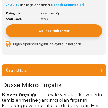
24,30 TL
den başlayan taksitlerle!
Taksit Seçenekleri
ivi
k Bağlantıları
arı
aları
Panç Çeşitleri
Hobi Yapıştırıcıları
Oda ve Wc Kapı Kilidi
Köşe Sepetler
Pantolonluk
Köpük Tabancası
Sehba Ayakları
Kategori
Klozet Fırçalığı
leri
ı
Piton Askı
Pano ve Kapak Kilitleri
Sabunluk
Pense
Vitrin Ara Ayakları
Stok Kodu
60806
Çubuğu ve Aparatları
ancası
Streç
Sandık Kilitleri
Tuvalet Kağıtlılığı
Silikon Tabancası
Gelince Haber Ver
arı
itleri
sı
Takım Çantası
Tornavida Çeşitleri
Bugün sipariş verdiğiniz de aynı gün kargoda!
Sprey Ürünleri
ası
Zımba Teli
Zımpara Çeşitleri
Ürün Bilgisi
Duxxa Mikro Fırçalık
Klozet fırçalığı
, her evde yer alan klozetlerin
temizlenmesine yardımcı olan fırçanın
konulduğu ve muhafaza edildiği yerdir. Her