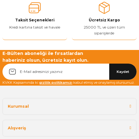
Ürün bilgilerinde hatalar bulunuyor.
Ürün fiyatı diğer sitelerden daha pahalı.
Taksit Seçenekleri
Ücretsiz Kargo
Bu ürüne benzer farklı alternatifler olmalı.
Kredi kartına taksit ve havale
25000 TL ve üzeri tüm
siparişlerde
E-Bülten aboneliği ile fırsatlardan
haberiniz olsun, ücretsiz kayıt olun.
Yetkiliye Gönder
Kaydet
KVKK Kapsamında ki
gizlilik politikamızı
kabul etmiş ve onaylamış olursunuz.
Kurumsal
Alışveriş