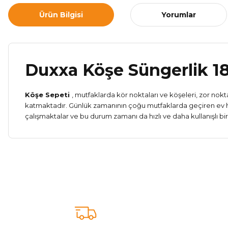
Ürün Bilgisi
Yorumlar
Duxxa Köşe Süngerlik 18
Köşe Sepeti
, mutfaklarda kör noktaları ve köşeleri, zor nokt
katmaktadır. Günlük zamanının çoğu mutfaklarda geçiren ev han
çalışmaktalar ve bu durum zamanı da hızlı ve daha kullanışlı bi
Bu ürünün fiyat bilgisi, resim, ürün açıklamalarında ve diğer ko
Görüş ve önerileriniz için teşekkür ederiz.
Ürün resmi kalitesiz, bozuk veya görüntülenemiyor.
Ürün açıklamasında eksik bilgiler bulunuyor.