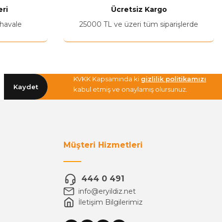
ri
Ücretsiz Kargo
 havale
25000 TL ve üzeri tüm siparişlerde
KVKK Kapsamında ki
gizlilik politikamızı
Kaydet
kabul etmiş ve onaylamış olursunuz.
Müşteri Hizmetleri
444 0 491
info@eryildiz.net
İletişim Bilgilerimiz