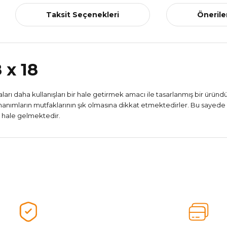
Taksit Seçenekleri
Önerile
 x 18
aları daha kullanışları bir hale getirmek amacı ile tasarlanmış bir ürün
ımların mutfaklarının şık olmasına dikkat etmektedirler. Bu sayede ş
r hale gelmektedir.
nularda yetersiz gördüğünüz noktaları öneri formunu kullanarak tarafımız
Aldığınız Ürünlerden Ne Derecede Memnun Kaldınız ?
Ürünü Değerlendir 😂😊😍😐🤔😡