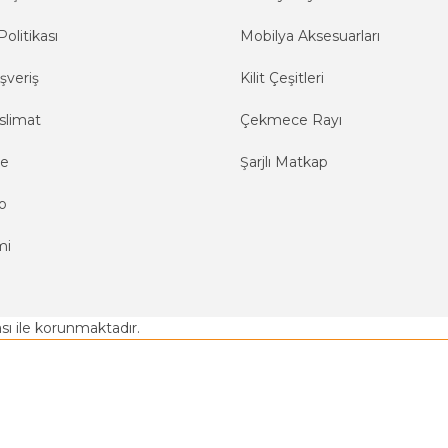
Politikası
Mobilya Aksesuarları
şveriş
Kilit Çeşitleri
slimat
Çekmece Rayı
me
Şarjlı Matkap
o
mi
kası ile korunmaktadır.