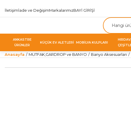
İletişim
İade ve Değişim
Markalarımız
BAYİ GİRİŞİ
ANKASTRE
HIRDA
KÜÇÜK EV ALETLERİ
MOBİLYA KULPLARI
ÜRÜNLER
ÇEŞİTL
Anasayfa
MUTFAK,GARDROP ve BANYO
Banyo Aksesuarları