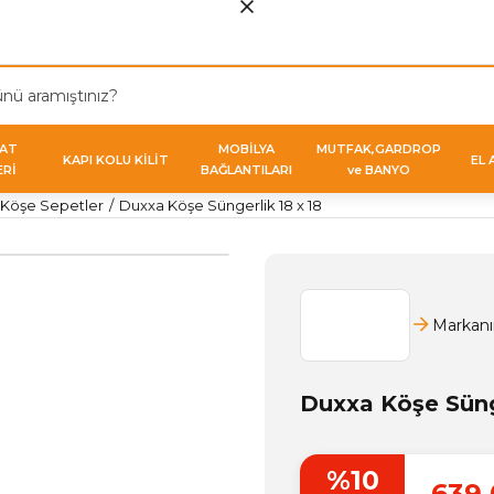
VAT
MOBİLYA
MUTFAK,GARDROP
KAPI KOLU KİLİT
EL 
ERİ
BAĞLANTILARI
ve BANYO
Köşe Sepetler
Duxxa Köşe Süngerlik 18 x 18
Markanı
Duxxa Köşe Sünge
%10
639,