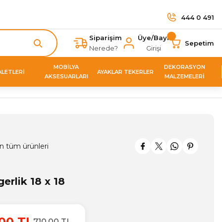
444 0 491
Siparişim
Üye/Bayi
Sepetim
Nerede?
Girişi
MOBİLYA
DEKORASYON
ALETLERİ
AYAKLAR TEKERLER
AKSESUARLARI
MALZEMELERİ
n tüm ürünleri
rlik 18 x 18
00 TL
710,00 TL