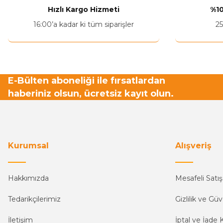
Ürün bilgilerinde hatalar bulunuyor.
Hızlı Kargo Hizmeti
%10
Ürün fiyatı diğer sitelerden daha pahalı.
16:00’a kadar ki tüm siparişler
25
Bu ürüne benzer farklı alternatifler olmalı.
E-Bülten aboneliği ile fırsatlardan
haberiniz olsun, ücretsiz kayıt olun.
Kurumsal
Alışveriş
Hakkımızda
Mesafeli Satı
Tedarikçilerimiz
Gizlilik ve Güv
İletişim
İptal ve İade K