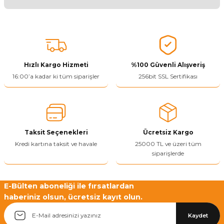
Ürünü Değerlendir 😂😊😍😐🤔😡
Bu ürünün fiyat bilgisi, resim, ürün açıklamalarında ve diğer
konularda yetersiz gördüğünüz noktaları öneri formunu kullanarak
tarafımıza iletebilirsiniz.
Görüş ve önerileriniz için teşekkür ederiz.
Hızlı Kargo Hizmeti
%100 Güvenli Alışveriş
Ürün resmi kalitesiz, bozuk veya görüntülenemiyor.
16:00’a kadar ki tüm siparişler
256bit SSL Sertifikası
Ürün açıklamasında eksik bilgiler bulunuyor.
Ürün bilgilerinde hatalar bulunuyor.
Ürün fiyatı diğer sitelerden daha pahalı.
Taksit Seçenekleri
Ücretsiz Kargo
Bu ürüne benzer farklı alternatifler olmalı.
Kredi kartına taksit ve havale
25000 TL ve üzeri tüm
siparişlerde
E-Bülten aboneliği ile fırsatlardan
haberiniz olsun, ücretsiz kayıt olun.
Yetkiliye Gönder
Kaydet