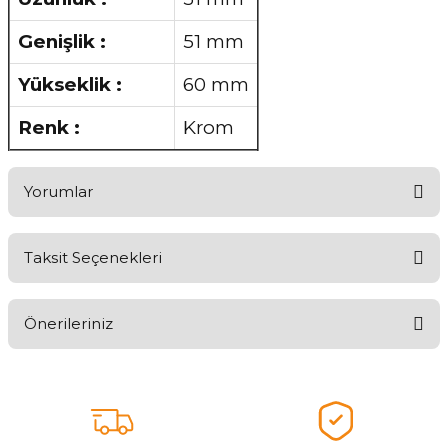
Genişlik :
51 mm
Yükseklik :
60 mm
Renk :
Krom
Yorumlar
Taksit Seçenekleri
Aldığınız Ürünlerden Ne Derecede Memnun Kaldınız ?
Önerileriniz
Ürünü Değerlendir 😂😊😍😐🤔😡
Bu ürünün fiyat bilgisi, resim, ürün açıklamalarında ve diğer
konularda yetersiz gördüğünüz noktaları öneri formunu kullanarak
tarafımıza iletebilirsiniz.
Görüş ve önerileriniz için teşekkür ederiz.