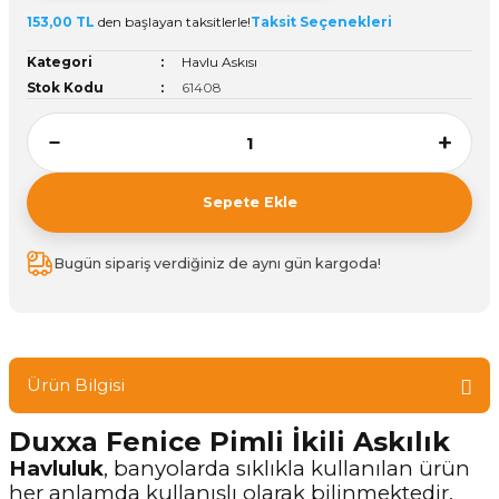
153,00 TL
den başlayan taksitlerle!
Taksit Seçenekleri
ivi
k Bağlantıları
arı
aları
Panç Çeşitleri
Hobi Yapıştırıcıları
Oda ve Wc Kapı Kilidi
Köşe Sepetler
Pantolonluk
Köpük Tabancası
Sehba Ayakları
Kategori
Havlu Askısı
leri
ı
Piton Askı
Pano ve Kapak Kilitleri
Sabunluk
Pense
Vitrin Ara Ayakları
Stok Kodu
61408
Çubuğu ve Aparatları
ancası
Streç
Sandık Kilitleri
Tuvalet Kağıtlılığı
Silikon Tabancası
arı
itleri
sı
Takım Çantası
Tornavida Çeşitleri
Sepete Ekle
Sprey Ürünleri
ası
Zımba Teli
Bugün sipariş verdiğiniz de aynı gün kargoda!
Zımpara Çeşitleri
Ürün Bilgisi
Duxxa Fenice Pimli İkili Askılık
Havluluk
, banyolarda sıklıkla kullanılan ürün
her anlamda kullanışlı olarak bilinmektedir.