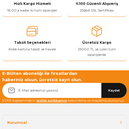
Hızlı Kargo Hizmeti
%100 Güvenli Alışveriş
Ürün resmi kalitesiz, bozuk veya görüntülenemiyor.
16:00’a kadar ki tüm siparişler
256bit SSL Sertifikası
Ürün açıklamasında eksik bilgiler bulunuyor.
Ürün bilgilerinde hatalar bulunuyor.
Ürün fiyatı diğer sitelerden daha pahalı.
Taksit Seçenekleri
Ücretsiz Kargo
Bu ürüne benzer farklı alternatifler olmalı.
Kredi kartına taksit ve havale
25000 TL ve üzeri tüm
siparişlerde
E-Bülten aboneliği ile fırsatlardan
haberiniz olsun, ücretsiz kayıt olun.
Yetkiliye Gönder
Kaydet
KVKK Kapsamında ki
gizlilik politikamızı
kabul etmiş ve onaylamış olursunuz.
Kurumsal