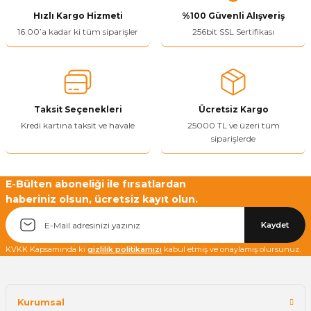
Bu ürüne benzer farklı alternatifler olmalı.
Hızlı Kargo Hizmeti
%100 Güvenli Alışveriş
16:00’a kadar ki tüm siparişler
256bit SSL Sertifikası
Yetkiliye Gönder
Taksit Seçenekleri
Ücretsiz Kargo
Kredi kartına taksit ve havale
25000 TL ve üzeri tüm
siparişlerde
E-Bülten aboneliği ile fırsatlardan
haberiniz olsun, ücretsiz kayıt olun.
Kaydet
KVKK Kapsamında ki
gizlilik politikamızı
kabul etmiş ve onaylamış olursunuz.
Kurumsal