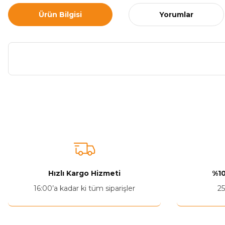
Ürün Bilgisi
Yorumlar
Bu ürünün fiyat bilgisi, resim, ürün açıklamalarında ve diğer ko
Görüş ve önerileriniz için teşekkür ederiz.
Ürün resmi kalitesiz, bozuk veya görüntülenemiyor.
Ürün açıklamasında eksik bilgiler bulunuyor.
Ürün bilgilerinde hatalar bulunuyor.
Hızlı Kargo Hizmeti
%10
Ürün fiyatı diğer sitelerden daha pahalı.
16:00’a kadar ki tüm siparişler
25
Bu ürüne benzer farklı alternatifler olmalı.