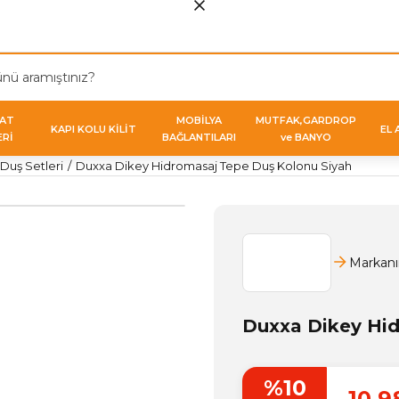
VAT
MOBİLYA
MUTFAK,GARDROP
KAPI KOLU KİLİT
EL 
ERİ
BAĞLANTILARI
ve BANYO
Duş Setleri
Duxxa Dikey Hidromasaj Tepe Duş Kolonu Siyah
Markanı
Duxxa Dikey Hid
%10
10.9