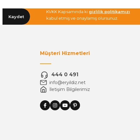
KVKK Kapsamında ki
gizlilik politikamızı
Kaydet
kabul etmiş ve onaylamış olursunuz.
Müşteri Hizmetleri
444 0 491
info@eryildiz.net
İletişim Bilgilerimiz