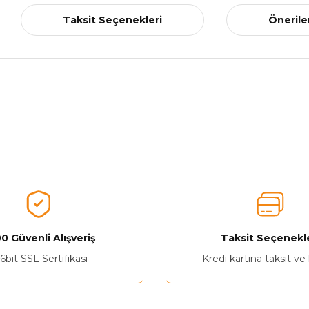
Taksit Seçenekleri
Önerile
nularda yetersiz gördüğünüz noktaları öneri formunu kullanarak tarafımız
Aldığınız Ürünlerden Ne Derecede Memnun Kaldınız ?
Ürünü Değerlendir 😂😊😍😐🤔😡
0 Güvenli Alışveriş
Taksit Seçenekle
6bit SSL Sertifikası
Kredi kartına taksit ve