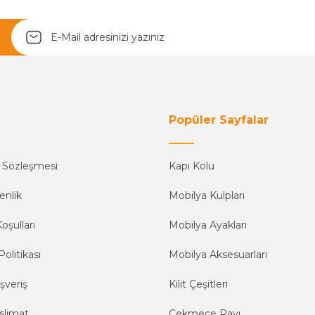
Yetkiliye Gönder
Popüler Sayfalar
ş Sözleşmesi
Kapı Kolu
enlik
Mobilya Kulpları
oşulları
Mobilya Ayakları
Politikası
Mobilya Aksesuarları
şveriş
Kilit Çeşitleri
slimat
Çekmece Rayı