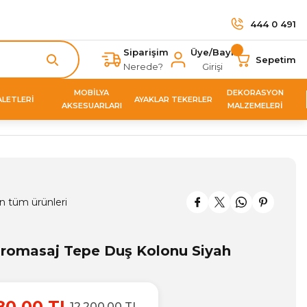
444 0 491
Siparişim
Üye/Bayi
Sepetim
Nerede?
Girişi
MOBİLYA
DEKORASYON
ALETLERİ
AYAKLAR TEKERLER
AKSESUARLARI
MALZEMELERİ
n tüm ürünleri
romasaj Tepe Duş Kolonu Siyah
80,00 TL
12.200,00 TL