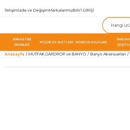
İletişim
İade ve Değişim
Markalarımız
BAYİ GİRİŞİ
ANKASTRE
HIRDA
KÜÇÜK EV ALETLERİ
MOBİLYA KULPLARI
ÜRÜNLER
ÇEŞİTL
Anasayfa
MUTFAK,GARDROP ve BANYO
Banyo Aksesuarları