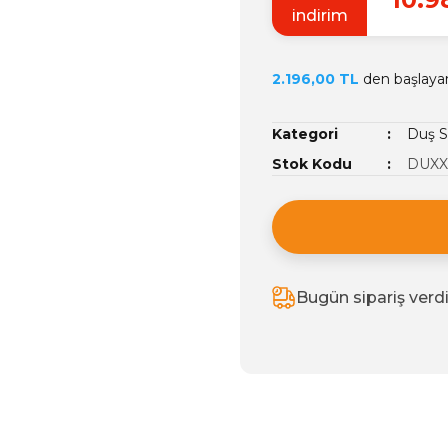
indirim
2.196,00 TL
den başlayan 
Kategori
Duş S
Stok Kodu
DUXXA
Bugün sipariş verd