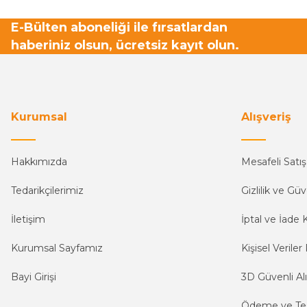
E-Bülten aboneliği ile fırsatlardan
haberiniz olsun, ücretsiz kayıt olun.
Kurumsal
Alışveriş
Hakkımızda
Mesafeli Satı
Tedarikçilerimiz
Gizlilik ve Güv
İletişim
İptal ve İade K
Kurumsal Sayfamız
Kişisel Veriler 
Bayi Girişi
3D Güvenli Alı
Ödeme ve Te