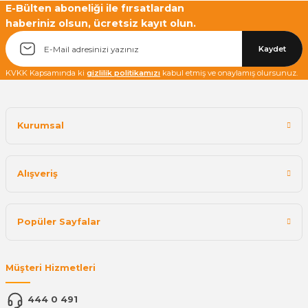
E-Bülten aboneliği ile fırsatlardan
haberiniz olsun, ücretsiz kayıt olun.
Yetkiliye Gönder
Kaydet
KVKK Kapsamında ki
gizlilik politikamızı
kabul etmiş ve onaylamış olursunuz.
Kurumsal
Alışveriş
Popüler Sayfalar
Müşteri Hizmetleri
444 0 491