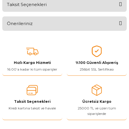
Taksit Seçenekleri
Aldığınız Ürünlerden Ne Derecede Memnun Kaldınız ?
Önerileriniz
Ürünü Değerlendir 😂😊😍😐🤔😡
Bu ürünün fiyat bilgisi, resim, ürün açıklamalarında ve diğer
konularda yetersiz gördüğünüz noktaları öneri formunu kullanarak
tarafımıza iletebilirsiniz.
Görüş ve önerileriniz için teşekkür ederiz.
Hızlı Kargo Hizmeti
%100 Güvenli Alışveriş
Ürün resmi kalitesiz, bozuk veya görüntülenemiyor.
16:00’a kadar ki tüm siparişler
256bit SSL Sertifikası
Ürün açıklamasında eksik bilgiler bulunuyor.
Ürün bilgilerinde hatalar bulunuyor.
Ürün fiyatı diğer sitelerden daha pahalı.
Taksit Seçenekleri
Ücretsiz Kargo
Bu ürüne benzer farklı alternatifler olmalı.
Kredi kartına taksit ve havale
25000 TL ve üzeri tüm
siparişlerde