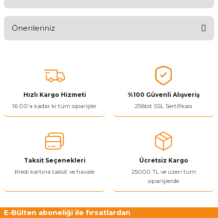
Aldığınız Ürünlerden Ne Derecede Memnun Kaldınız ?
Önerileriniz
Ürünü Değerlendir 😂😊😍😐🤔😡
Bu ürünün fiyat bilgisi, resim, ürün açıklamalarında ve diğer
konularda yetersiz gördüğünüz noktaları öneri formunu kullanarak
tarafımıza iletebilirsiniz.
Görüş ve önerileriniz için teşekkür ederiz.
Hızlı Kargo Hizmeti
%100 Güvenli Alışveriş
Ürün resmi kalitesiz, bozuk veya görüntülenemiyor.
16:00’a kadar ki tüm siparişler
256bit SSL Sertifikası
Ürün açıklamasında eksik bilgiler bulunuyor.
Ürün bilgilerinde hatalar bulunuyor.
Ürün fiyatı diğer sitelerden daha pahalı.
Taksit Seçenekleri
Ücretsiz Kargo
Bu ürüne benzer farklı alternatifler olmalı.
Kredi kartına taksit ve havale
25000 TL ve üzeri tüm
siparişlerde
E-Bülten aboneliği ile fırsatlardan