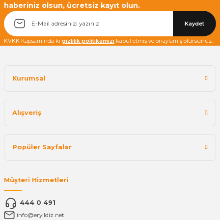
haberiniz olsun, ücretsiz kayıt olun.
Yetkiliye Gönder
Kaydet
KVKK Kapsamında ki
gizlilik politikamızı
kabul etmiş ve onaylamış olursunuz.
Kurumsal
Alışveriş
Popüler Sayfalar
Müşteri Hizmetleri
444 0 491
info@eryildiz.net