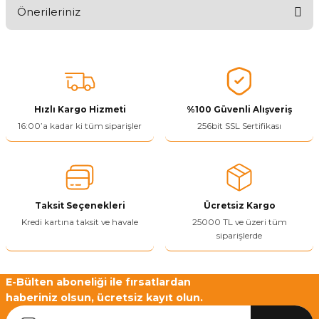
Önerileriniz
Ürünü Değerlendir 😂😊😍😐🤔😡
Bu ürünün fiyat bilgisi, resim, ürün açıklamalarında ve diğer
konularda yetersiz gördüğünüz noktaları öneri formunu kullanarak
tarafımıza iletebilirsiniz.
Görüş ve önerileriniz için teşekkür ederiz.
Hızlı Kargo Hizmeti
%100 Güvenli Alışveriş
Ürün resmi kalitesiz, bozuk veya görüntülenemiyor.
16:00’a kadar ki tüm siparişler
256bit SSL Sertifikası
Ürün açıklamasında eksik bilgiler bulunuyor.
Ürün bilgilerinde hatalar bulunuyor.
Ürün fiyatı diğer sitelerden daha pahalı.
Taksit Seçenekleri
Ücretsiz Kargo
Bu ürüne benzer farklı alternatifler olmalı.
Kredi kartına taksit ve havale
25000 TL ve üzeri tüm
siparişlerde
E-Bülten aboneliği ile fırsatlardan
haberiniz olsun, ücretsiz kayıt olun.
Yetkiliye Gönder