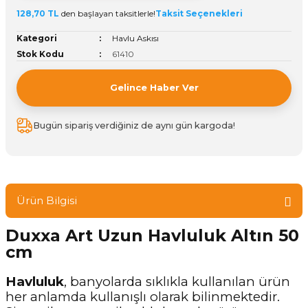
128,70 TL
den başlayan taksitlerle!
Taksit Seçenekleri
ivi
k Bağlantıları
arı
aları
Panç Çeşitleri
Hobi Yapıştırıcıları
Oda ve Wc Kapı Kilidi
Köşe Sepetler
Pantolonluk
Köpük Tabancası
Sehba Ayakları
Kategori
Havlu Askısı
leri
ı
Piton Askı
Pano ve Kapak Kilitleri
Sabunluk
Pense
Vitrin Ara Ayakları
Stok Kodu
61410
Çubuğu ve Aparatları
ancası
Streç
Sandık Kilitleri
Tuvalet Kağıtlılığı
Silikon Tabancası
Gelince Haber Ver
arı
itleri
sı
Takım Çantası
Tornavida Çeşitleri
Bugün sipariş verdiğiniz de aynı gün kargoda!
Sprey Ürünleri
ası
Zımba Teli
Zımpara Çeşitleri
Ürün Bilgisi
Duxxa Art Uzun Havluluk Altın 50
cm
Havluluk
, banyolarda sıklıkla kullanılan ürün
her anlamda kullanışlı olarak bilinmektedir.