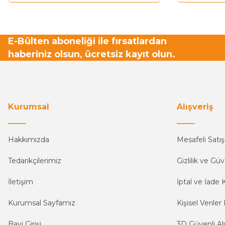
E-Bülten aboneliği ile fırsatlardan
haberiniz olsun, ücretsiz kayıt olun.
Kurumsal
Alışveriş
Hakkımızda
Mesafeli Satı
Tedarikçilerimiz
Gizlilik ve Güv
İletişim
İptal ve İade K
Kurumsal Sayfamız
Kişisel Veriler 
Bayi Girişi
3D Güvenli Alı