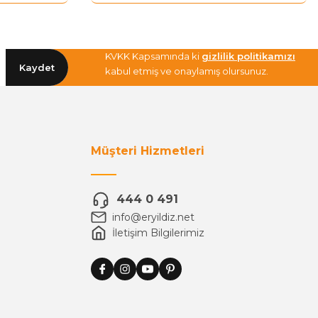
KVKK Kapsamında ki
gizlilik politikamızı
Kaydet
kabul etmiş ve onaylamış olursunuz.
Müşteri Hizmetleri
444 0 491
info@eryildiz.net
İletişim Bilgilerimiz