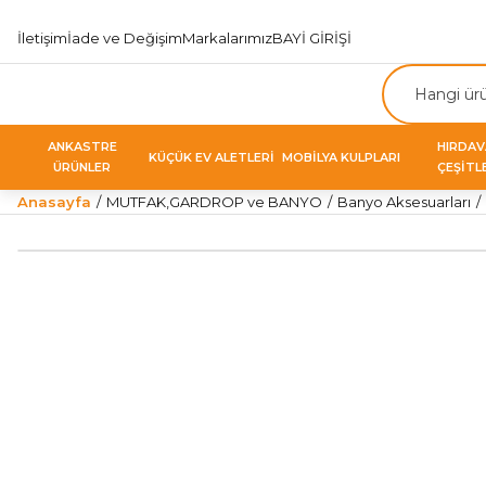
İletişim
İade ve Değişim
Markalarımız
BAYİ GİRİŞİ
ANKASTRE
HIRDA
KÜÇÜK EV ALETLERİ
MOBİLYA KULPLARI
ÜRÜNLER
ÇEŞİTL
Anasayfa
MUTFAK,GARDROP ve BANYO
Banyo Aksesuarları