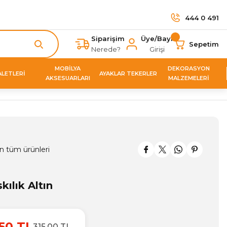
444 0 491
Siparişim
Üye/Bayi
Sepetim
Nerede?
Girişi
MOBİLYA
DEKORASYON
ALETLERİ
AYAKLAR TEKERLER
AKSESUARLARI
MALZEMELERİ
n tüm ürünleri
kılık Altın
50 TL
315,00 TL