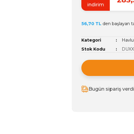
indirim
56,70 TL
den başlayan tak
Kategori
Havlu
Stok Kodu
DUXXA
Bugün sipariş verd