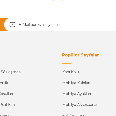
Yetkiliye Gönder
Popüler Sayfalar
ş Sözleşmesi
Kapı Kolu
enlik
Mobilya Kulpları
oşulları
Mobilya Ayakları
Politikası
Mobilya Aksesuarları
şveriş
Kilit Çeşitleri