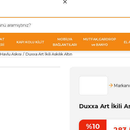
VAT
MOBİLYA
MUTFAK,GARDROP
KAPI KOLU KİLİT
EL 
ERİ
BAĞLANTILARI
ve BANYO
Havlu Askısı
Duxxa Art İkili Askılık Altın
Markanı
Duxxa Art İkili As
%10
283,