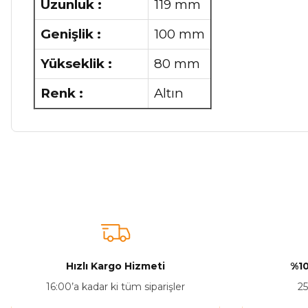
Uzunluk :
119 mm
Genişlik :
100 mm
Yükseklik :
80 mm
Renk :
Altın
Bu ürünün fiyat bilgisi, resim, ürün açıklamalarında ve diğer ko
Görüş ve önerileriniz için teşekkür ederiz.
Ürün resmi kalitesiz, bozuk veya görüntülenemiyor.
Ürün açıklamasında eksik bilgiler bulunuyor.
Ürün bilgilerinde hatalar bulunuyor.
Hızlı Kargo Hizmeti
%10
Ürün fiyatı diğer sitelerden daha pahalı.
16:00’a kadar ki tüm siparişler
25
Bu ürüne benzer farklı alternatifler olmalı.