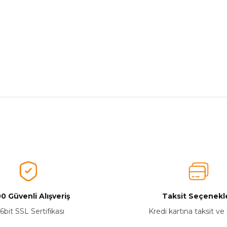
nularda yetersiz gördüğünüz noktaları öneri formunu kullanarak tarafımız
Aldığınız Ürünlerden Ne Derecede Memnun Kaldınız ?
Ürünü Değerlendir 😂😊😍😐🤔😡
0 Güvenli Alışveriş
Taksit Seçenekle
6bit SSL Sertifikası
Kredi kartına taksit ve