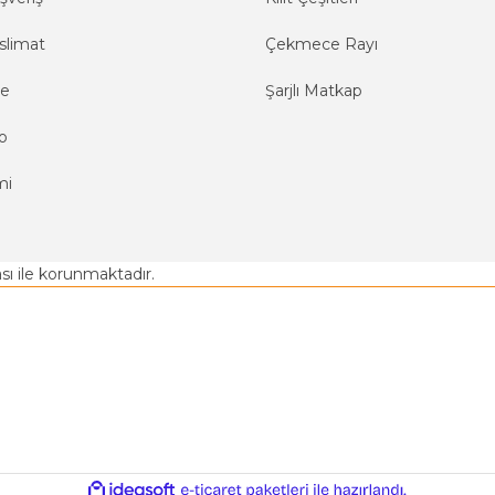
slimat
Çekmece Rayı
me
Şarjlı Matkap
o
mi
kası ile korunmaktadır.
ile
ideasoft
e-