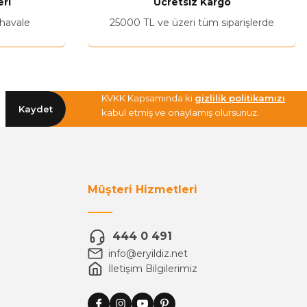
ri
Ücretsiz Kargo
 havale
25000 TL ve üzeri tüm siparişlerde
KVKK Kapsamında ki
gizlilik politikamızı
Kaydet
kabul etmiş ve onaylamış olursunuz.
Müşteri Hizmetleri
444 0 491
info@eryildiz.net
İletişim Bilgilerimiz