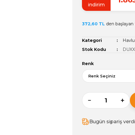
indirim
372,60 TL
den başlayan t
Kategori
Havlu
Stok Kodu
DUXXA
Renk
Bugün sipariş verd