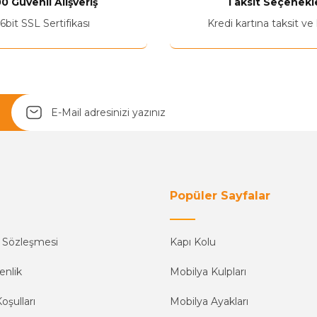
0 Güvenli Alışveriş
Taksit Seçenekle
6bit SSL Sertifikası
Kredi kartına taksit ve
Yetkiliye Gönder
Popüler Sayfalar
ş Sözleşmesi
Kapı Kolu
enlik
Mobilya Kulpları
oşulları
Mobilya Ayakları