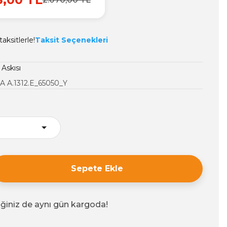
aksitlerle!
Taksit Seçenekleri
 Askısı
 A.1312.E_65050_Y
Sepete Ekle
iğiniz de aynı gün kargoda!