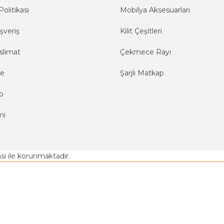
Politikası
Mobilya Aksesuarları
şveriş
Kilit Çeşitleri
slimat
Çekmece Rayı
me
Şarjlı Matkap
o
mi
kası ile korunmaktadır.