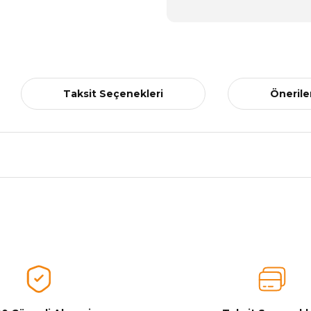
Taksit Seçenekleri
Önerile
nularda yetersiz gördüğünüz noktaları öneri formunu kullanarak tarafımız
Aldığınız Ürünlerden Ne Derecede Memnun Kaldınız ?
Ürünü Değerlendir 😂😊😍😐🤔😡