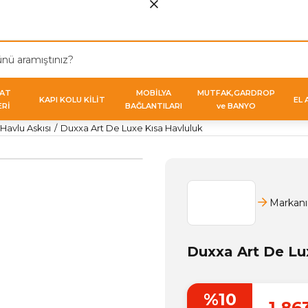
VAT
MOBİLYA
MUTFAK,GARDROP
KAPI KOLU KİLİT
EL 
ERİ
BAĞLANTILARI
ve BANYO
Havlu Askısı
Duxxa Art De Luxe Kısa Havluluk
Markanı
Duxxa Art De Lu
%10
1.86