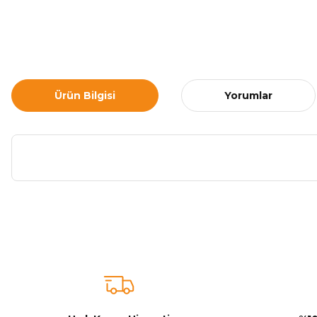
Ürün Bilgisi
Yorumlar
Bu ürünün fiyat bilgisi, resim, ürün açıklamalarında ve diğer ko
Görüş ve önerileriniz için teşekkür ederiz.
Ürün resmi kalitesiz, bozuk veya görüntülenemiyor.
Ürün açıklamasında eksik bilgiler bulunuyor.
Ürün bilgilerinde hatalar bulunuyor.