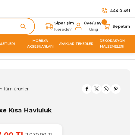
444 0 491
Siparişim
Üye/Bayi
Sepetim
Nerede?
Girişi
MOBİLYA
DEKORASYON
ALETLERİ
AYAKLAR TEKERLER
AKSESUARLARI
MALZEMELERİ
n tüm ürünleri
xe Kısa Havluluk
3,00 TL
2.070,00 TL