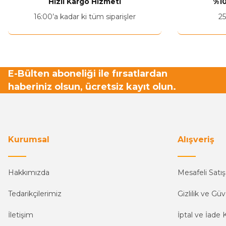
Hızlı Kargo Hizmeti
%10
Ürün fiyatı diğer sitelerden daha pahalı.
16:00’a kadar ki tüm siparişler
25
Bu ürüne benzer farklı alternatifler olmalı.
E-Bülten aboneliği ile fırsatlardan
haberiniz olsun, ücretsiz kayıt olun.
Kurumsal
Alışveriş
Hakkımızda
Mesafeli Satı
Tedarikçilerimiz
Gizlilik ve Güv
İletişim
İptal ve İade K