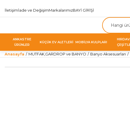
İletişim
İade ve Değişim
Markalarımız
BAYİ GİRİŞİ
ANKASTRE
HIRDA
KÜÇÜK EV ALETLERİ
MOBİLYA KULPLARI
ÜRÜNLER
ÇEŞİTL
Anasayfa
MUTFAK,GARDROP ve BANYO
Banyo Aksesuarları