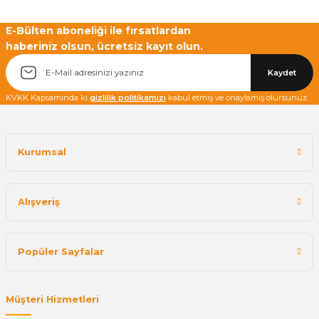
E-Bülten aboneliği ile fırsatlardan
haberiniz olsun, ücretsiz kayıt olun.
Yetkiliye Gönder
Kaydet
KVKK Kapsamında ki
gizlilik politikamızı
kabul etmiş ve onaylamış olursunuz.
Kurumsal
Alışveriş
Popüler Sayfalar
Müşteri Hizmetleri