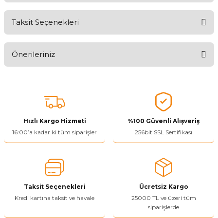
Taksit Seçenekleri
Aldığınız Ürünlerden Ne Derecede Memnun Kaldınız ?
Önerileriniz
Ürünü Değerlendir 😂😊😍😐🤔😡
Bu ürünün fiyat bilgisi, resim, ürün açıklamalarında ve diğer
konularda yetersiz gördüğünüz noktaları öneri formunu kullanarak
tarafımıza iletebilirsiniz.
Görüş ve önerileriniz için teşekkür ederiz.
Hızlı Kargo Hizmeti
%100 Güvenli Alışveriş
Ürün resmi kalitesiz, bozuk veya görüntülenemiyor.
16:00’a kadar ki tüm siparişler
256bit SSL Sertifikası
Ürün açıklamasında eksik bilgiler bulunuyor.
Ürün bilgilerinde hatalar bulunuyor.
Ürün fiyatı diğer sitelerden daha pahalı.
Taksit Seçenekleri
Ücretsiz Kargo
Bu ürüne benzer farklı alternatifler olmalı.
Kredi kartına taksit ve havale
25000 TL ve üzeri tüm
siparişlerde