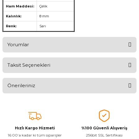
Ham Maddesi:
Çelik
Kalınlık:
8 mm
Renk:
Sarı
Yorumlar
Taksit Seçenekleri
Aldığınız Ürünlerden Ne Derecede Memnun Kaldınız ?
Önerileriniz
Ürünü Değerlendir 😂😊😍😐🤔😡
Bu ürünün fiyat bilgisi, resim, ürün açıklamalarında ve diğer
konularda yetersiz gördüğünüz noktaları öneri formunu kullanarak
tarafımıza iletebilirsiniz.
Görüş ve önerileriniz için teşekkür ederiz.
Hızlı Kargo Hizmeti
%100 Güvenli Alışveriş
Ürün resmi kalitesiz, bozuk veya görüntülenemiyor.
16:00’a kadar ki tüm siparişler
256bit SSL Sertifikası