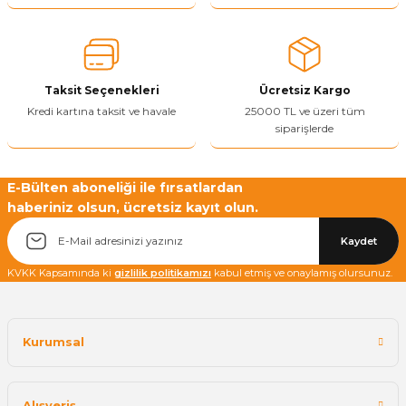
Ürün açıklamasında eksik bilgiler bulunuyor.
Ürün bilgilerinde hatalar bulunuyor.
Ürün fiyatı diğer sitelerden daha pahalı.
Taksit Seçenekleri
Ücretsiz Kargo
Bu ürüne benzer farklı alternatifler olmalı.
Kredi kartına taksit ve havale
25000 TL ve üzeri tüm
siparişlerde
E-Bülten aboneliği ile fırsatlardan
haberiniz olsun, ücretsiz kayıt olun.
Yetkiliye Gönder
Kaydet
KVKK Kapsamında ki
gizlilik politikamızı
kabul etmiş ve onaylamış olursunuz.
Kurumsal
Alışveriş