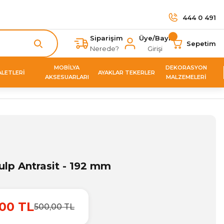
444 0 491
Siparişim
Üye/Bayi
Sepetim
Nerede?
Girişi
MOBİLYA
DEKORASYON
ALETLERİ
AYAKLAR TEKERLER
AKSESUARLARI
MALZEMELERİ
ulp Antrasit - 192 mm
00 TL
500,00 TL