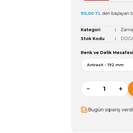
90,00 TL
den başlayan ta
Kategori
Zamak
Stok Kodu
DOĞA
Renk ve Delik Mesafes
Bugün sipariş verd