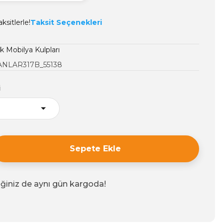
ksitlerle!
Taksit Seçenekleri
 Mobilya Kulpları
NLAR317B_55138
i
Sepete Ekle
iğiniz de aynı gün kargoda!