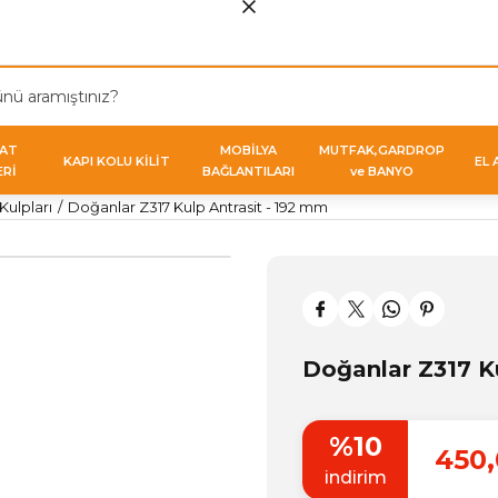
VAT
MOBİLYA
MUTFAK,GARDROP
KAPI KOLU KİLİT
EL 
ERİ
BAĞLANTILARI
ve BANYO
ulpları
Doğanlar Z317 Kulp Antrasit - 192 mm
Doğanlar Z317 K
%10
450,
indirim