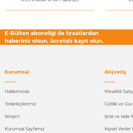
Bu ürüne benzer farklı alternatifler olmalı.
E-Bülten aboneliği ile fırsatlardan
haberiniz olsun, ücretsiz kayıt olun.
Kurumsal
Alışveriş
Hakkımızda
Mesafeli Satı
Tedarikçilerimiz
Gizlilik ve Güv
İletişim
İptal ve İade K
Kurumsal Sayfamız
Kişisel Veriler 