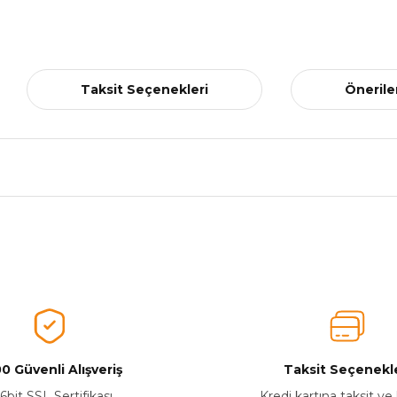
Taksit Seçenekleri
Önerile
nularda yetersiz gördüğünüz noktaları öneri formunu kullanarak tarafımız
Aldığınız Ürünlerden Ne Derecede Memnun Kaldınız ?
Ürünü Değerlendir 😂😊😍😐🤔😡
0 Güvenli Alışveriş
Taksit Seçenekle
6bit SSL Sertifikası
Kredi kartına taksit ve