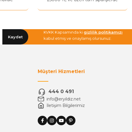
KVKK Kapsamında ki
gizlilik politikamızı
Kaydet
kabul etmiş ve onaylamış olursunuz.
Müşteri Hizmetleri
444 0 491
info@eryildiz.net
İletişim Bilgilerimiz