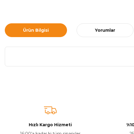
Ürün Bilgisi
Yorumlar
Bu ürünün fiyat bilgisi, resim, ürün açıklamalarında ve diğer ko
Görüş ve önerileriniz için teşekkür ederiz.
Ürün resmi kalitesiz, bozuk veya görüntülenemiyor.
Ürün açıklamasında eksik bilgiler bulunuyor.
Ürün bilgilerinde hatalar bulunuyor.
Hızlı Kargo Hizmeti
%10
Ürün fiyatı diğer sitelerden daha pahalı.
16:00’a kadar ki tüm siparişler
25