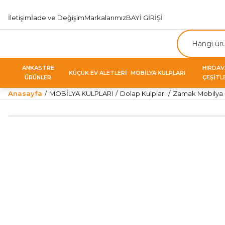
İletişim
İade ve Değişim
Markalarımız
BAYİ GİRİŞİ
ANKASTRE
HIRDA
KÜÇÜK EV ALETLERİ
MOBİLYA KULPLARI
ÜRÜNLER
ÇEŞİTL
Anasayfa
MOBİLYA KULPLARI
Dolap Kulpları
Zamak Mobilya K