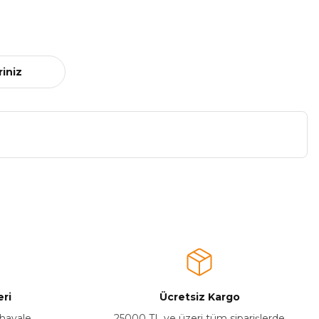
riniz
a iletebilirsiniz.
ri
Ücretsiz Kargo
 havale
25000 TL ve üzeri tüm siparişlerde