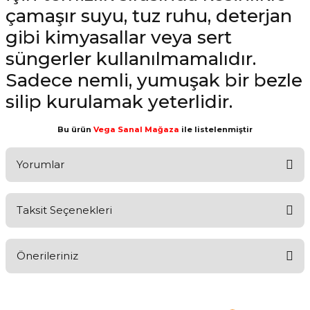
çamaşır suyu, tuz ruhu, deterjan
gibi kimyasallar veya sert
süngerler kullanılmamalıdır.
Sadece nemli, yumuşak bir bezle
silip kurulamak yeterlidir.
Bu ürün
Vega Sanal Mağaza
ile listelenmiştir
Yorumlar
Taksit Seçenekleri
Aldığınız Ürünlerden Ne Derecede Memnun Kaldınız ?
Önerileriniz
Ürünü Değerlendir 😂😊😍😐🤔😡
Bu ürünün fiyat bilgisi, resim, ürün açıklamalarında ve diğer
konularda yetersiz gördüğünüz noktaları öneri formunu kullanarak