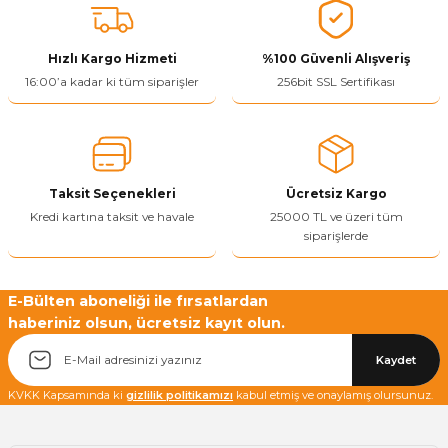
tarafımıza iletebilirsiniz.
Görüş ve önerileriniz için teşekkür ederiz.
Hızlı Kargo Hizmeti
%100 Güvenli Alışveriş
Ürün resmi kalitesiz, bozuk veya görüntülenemiyor.
16:00’a kadar ki tüm siparişler
256bit SSL Sertifikası
Ürün açıklamasında eksik bilgiler bulunuyor.
Ürün bilgilerinde hatalar bulunuyor.
Ürün fiyatı diğer sitelerden daha pahalı.
Taksit Seçenekleri
Ücretsiz Kargo
Bu ürüne benzer farklı alternatifler olmalı.
Kredi kartına taksit ve havale
25000 TL ve üzeri tüm
siparişlerde
E-Bülten aboneliği ile fırsatlardan
haberiniz olsun, ücretsiz kayıt olun.
Yetkiliye Gönder
Kaydet
KVKK Kapsamında ki
gizlilik politikamızı
kabul etmiş ve onaylamış olursunuz.