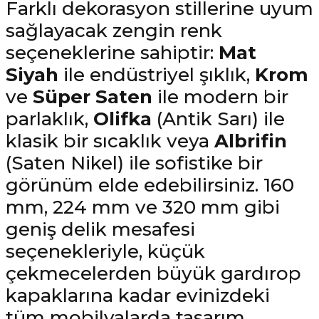
Farklı dekorasyon stillerine uyum
sağlayacak zengin renk
seçeneklerine sahiptir:
Mat
Siyah
ile endüstriyel şıklık,
Krom
ve
Süper Saten
ile modern bir
parlaklık,
Olifka
(Antik Sarı) ile
klasik bir sıcaklık veya
Albrifin
(Saten Nikel) ile sofistike bir
görünüm elde edebilirsiniz. 160
mm, 224 mm ve 320 mm gibi
geniş delik mesafesi
seçenekleriyle, küçük
çekmecelerden büyük gardırop
kapaklarına kadar evinizdeki
tüm mobilyalarda tasarım