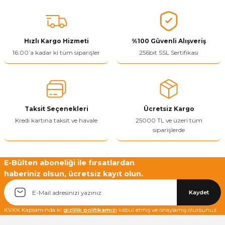
konularda yetersiz gördüğünüz noktaları öneri formunu kullanarak
tarafımıza iletebilirsiniz.
Görüş ve önerileriniz için teşekkür ederiz.
Hızlı Kargo Hizmeti
%100 Güvenli Alışveriş
Ürün resmi kalitesiz, bozuk veya görüntülenemiyor.
16:00’a kadar ki tüm siparişler
256bit SSL Sertifikası
Ürün açıklamasında eksik bilgiler bulunuyor.
Ürün bilgilerinde hatalar bulunuyor.
Ürün fiyatı diğer sitelerden daha pahalı.
Taksit Seçenekleri
Ücretsiz Kargo
Bu ürüne benzer farklı alternatifler olmalı.
Kredi kartına taksit ve havale
25000 TL ve üzeri tüm
siparişlerde
E-Bülten aboneliği ile fırsatlardan
haberiniz olsun, ücretsiz kayıt olun.
Yetkiliye Gönder
Kaydet
KVKK Kapsamında ki
gizlilik politikamızı
kabul etmiş ve onaylamış olursunuz.