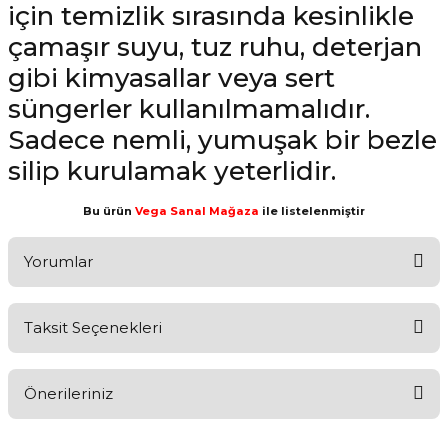
için temizlik sırasında kesinlikle
çamaşır suyu, tuz ruhu, deterjan
gibi kimyasallar veya sert
süngerler kullanılmamalıdır.
Sadece nemli, yumuşak bir bezle
silip kurulamak yeterlidir.
Bu ürün
Vega Sanal Mağaza
ile listelenmiştir
Yorumlar
Taksit Seçenekleri
Aldığınız Ürünlerden Ne Derecede Memnun Kaldınız ?
Önerileriniz
Ürünü Değerlendir 😂😊😍😐🤔😡
Bu ürünün fiyat bilgisi, resim, ürün açıklamalarında ve diğer