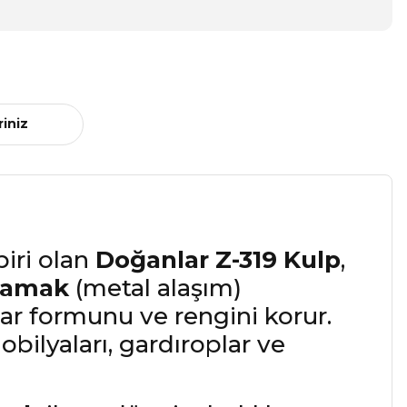
riniz
iri olan
Doğanlar Z-319 Kulp
,
amak
(metal alaşım)
lar formunu ve rengini korur.
bilyaları, gardıroplar ve