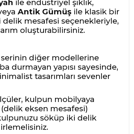
yah
ile endüstriyel şıklık,
 veya
Antik Gümüş
ile klasik bir
 delik mesafesi seçenekleriyle,
ım oluşturabilirsiniz.
 serinin diğer modellerine
 Kaba durmayan yapısı sayesinde,
imalist tasarımları sevenler
çüler, kulpun mobilyaya
 (delik eksen mesafesi)
kulpunuzu söküp iki delik
rlemelisiniz.