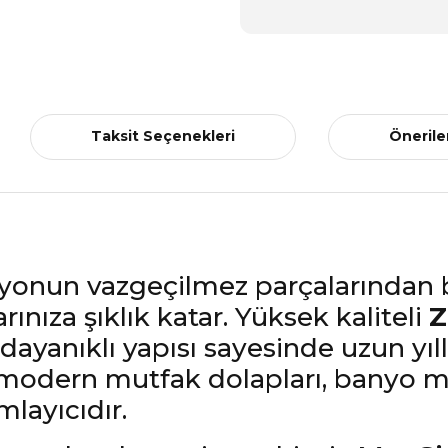
Taksit Seçenekleri
Önerile
yonun vazgeçilmez parçalarından b
rınıza şıklık katar. Yüksek kaliteli
Z
ayanıklı yapısı sayesinde uzun yıl
le modern mutfak dolapları, banyo mo
layıcıdır.