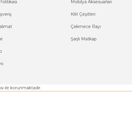
Politikası
Mobilya Aksesuarları
şveriş
Kilit Çeşitleri
slimat
Çekmece Rayı
me
Şarjlı Matkap
o
mi
kası ile korunmaktadır.