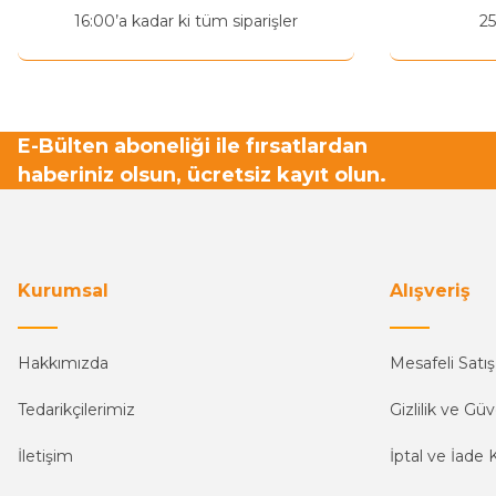
Ürün fiyatı diğer sitelerden daha pahalı.
16:00’a kadar ki tüm siparişler
25
Bu ürüne benzer farklı alternatifler olmalı.
E-Bülten aboneliği ile fırsatlardan
haberiniz olsun, ücretsiz kayıt olun.
Kurumsal
Alışveriş
Hakkımızda
Mesafeli Satı
Tedarikçilerimiz
Gizlilik ve Güv
İletişim
İptal ve İade K