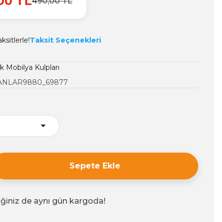
00 TL
490,00 TL
sitlerle!
Taksit Seçenekleri
 Mobilya Kulpları
NLAR9880_69877
Sepete Ekle
iğiniz de aynı gün kargoda!