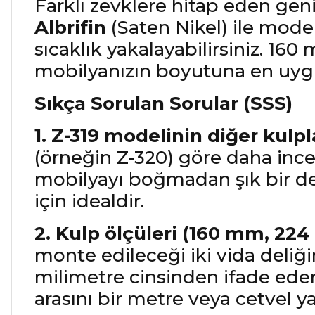
Farklı zevklere hitap eden geni
Albrifin
(Saten Nikel) ile mode
sıcaklık yakalayabilirsiniz. 16
mobilyanızın boyutuna en uygun
Sıkça Sorulan Sorular (SSS)
1. Z-319 modelinin diğer kulpl
(örneğin Z-320) göre daha ince,
mobilyayı boğmadan şık bir det
için idealdir.
2. Kulp ölçüleri (160 mm, 22
monte edileceği iki vida deliğ
milimetre cinsinden ifade ede
arasını bir metre veya cetvel y