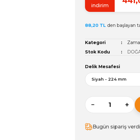
441,
indirim
88,20 TL
den başlayan tak
Kategori
Zamak
Stok Kodu
DOĞA
Delik Mesafesi
Bugün sipariş verd