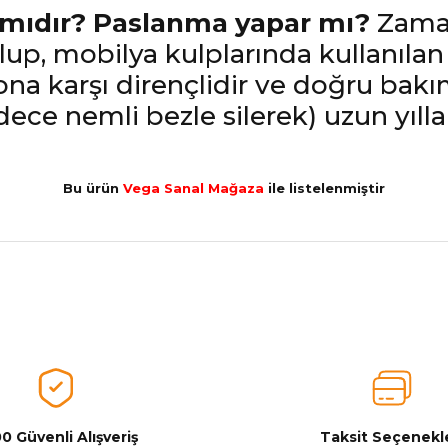
 mıdır? Paslanma yapar mı?
Zamak
p, mobilya kulplarında kullanılan e
na karşı dirençlidir ve doğru bakı
dece nemli bezle silerek) uzun yıl
Bu ürün
Vega Sanal Mağaza
ile listelenmiştir
nularda yetersiz gördüğünüz noktaları öneri formunu kullanarak tarafımız
Aldığınız Ürünlerden Ne Derecede Memnun Kaldınız ?
Ürünü Değerlendir 😂😊😍😐🤔😡
0 Güvenli Alışveriş
Taksit Seçenekle