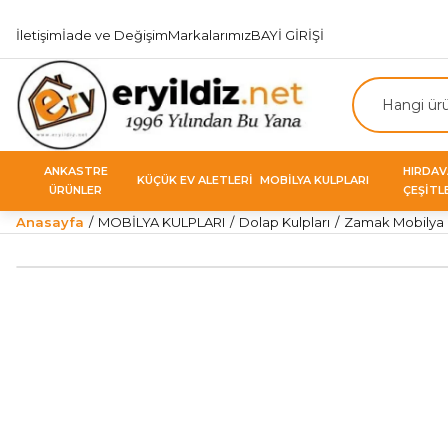
İletişim
İade ve Değişim
Markalarımız
BAYİ GİRİŞİ
ANKASTRE
HIRDA
KÜÇÜK EV ALETLERİ
MOBİLYA KULPLARI
ÜRÜNLER
ÇEŞİTL
Anasayfa
MOBİLYA KULPLARI
Dolap Kulpları
Zamak Mobilya K