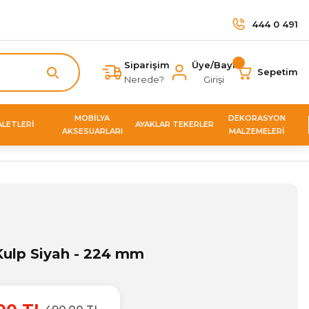
444 0 491
Siparişim
Üye/Bayi
Sepetim
Nerede?
Girişi
MOBİLYA
DEKORASYON
ALETLERİ
AYAKLAR TEKERLER
AKSESUARLARI
MALZEMELERİ
Kulp Siyah - 224 mm