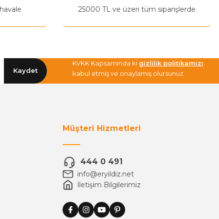
 havale
25000 TL ve üzeri tüm siparişlerde
KVKK Kapsamında ki
gizlilik politikamızı
Kaydet
kabul etmiş ve onaylamış olursunuz.
Müşteri Hizmetleri
444 0 491
info@eryildiz.net
İletişim Bilgilerimiz