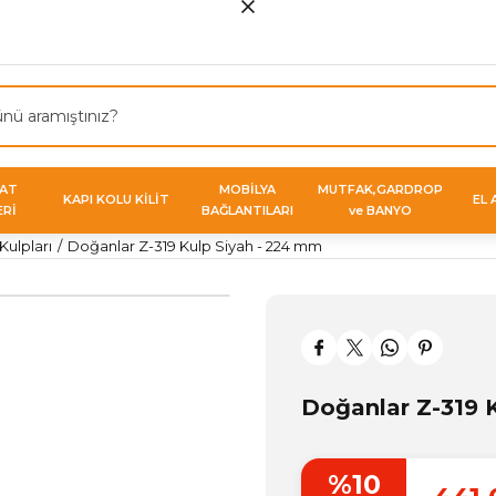
VAT
MOBİLYA
MUTFAK,GARDROP
KAPI KOLU KİLİT
EL 
ERİ
BAĞLANTILARI
ve BANYO
ulpları
Doğanlar Z-319 Kulp Siyah - 224 mm
Doğanlar Z-319 
%10