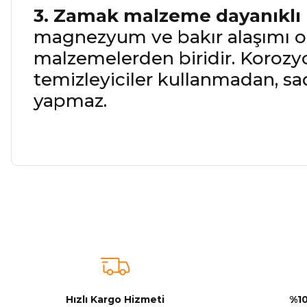
3. Zamak malzeme dayanıklı
magnezyum ve bakır alaşımı olu
malzemelerden biridir. Korozyo
temizleyiciler kullanmadan, sa
yapmaz.
Bu ürünün fiyat bilgisi, resim, ürün açıklamalarında ve diğer ko
Görüş ve önerileriniz için teşekkür ederiz.
Ürün resmi kalitesiz, bozuk veya görüntülenemiyor.
Ürün açıklamasında eksik bilgiler bulunuyor.
Ürün bilgilerinde hatalar bulunuyor.
Hızlı Kargo Hizmeti
%10