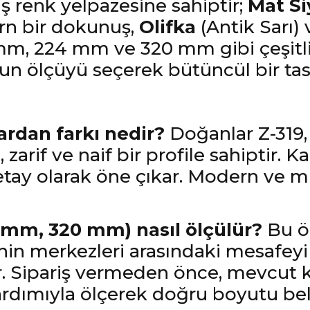
ş renk yelpazesine sahiptir;
Mat Si
rn bir dokunuş,
Olifka
(Antik Sarı)
0 mm, 224 mm ve 320 mm gibi çeşitli
 ölçüyü seçerek bütüncül bir tasar
ardan farkı nedir?
Doğanlar Z-319,
 zarif ve naif bir profile sahiptir.
ay olarak öne çıkar. Modern ve min
4 mm, 320 mm) nasıl ölçülür?
Bu öl
inin merkezleri arasındaki mesafeyi
r. Sipariş vermeden önce, mevcut 
ardımıyla ölçerek doğru boyutu beli