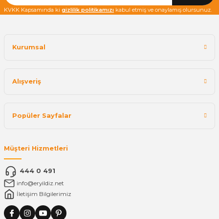
KVKK Kapsamında ki
gizlilik politikamızı
kabul etmiş ve onaylamış olursunuz.
Kurumsal
Alışveriş
Popüler Sayfalar
Müşteri Hizmetleri
444 0 491
info@eryildiz.net
İletişim Bilgilerimiz