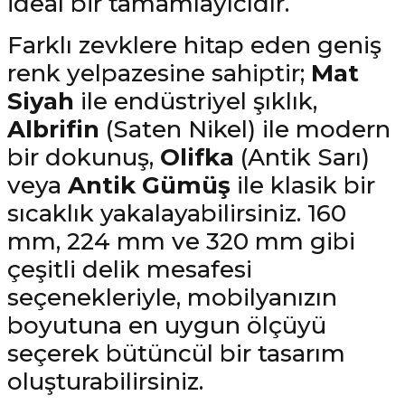
ideal bir tamamlayıcıdır.
Farklı zevklere hitap eden geniş
renk yelpazesine sahiptir;
Mat
Siyah
ile endüstriyel şıklık,
Albrifin
(Saten Nikel) ile modern
bir dokunuş,
Olifka
(Antik Sarı)
veya
Antik Gümüş
ile klasik bir
sıcaklık yakalayabilirsiniz. 160
mm, 224 mm ve 320 mm gibi
çeşitli delik mesafesi
seçenekleriyle, mobilyanızın
boyutuna en uygun ölçüyü
seçerek bütüncül bir tasarım
oluşturabilirsiniz.