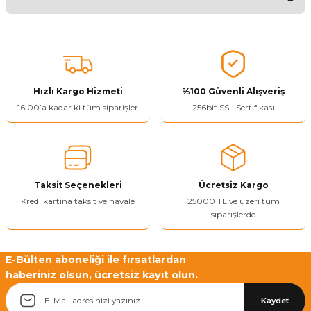
Ürünü Değerlendir 😂😊😍😐🤔😡
Bu ürünün fiyat bilgisi, resim, ürün açıklamalarında ve diğer
konularda yetersiz gördüğünüz noktaları öneri formunu kullanarak
tarafımıza iletebilirsiniz.
Görüş ve önerileriniz için teşekkür ederiz.
Hızlı Kargo Hizmeti
%100 Güvenli Alışveriş
Ürün resmi kalitesiz, bozuk veya görüntülenemiyor.
16:00’a kadar ki tüm siparişler
256bit SSL Sertifikası
Ürün açıklamasında eksik bilgiler bulunuyor.
Ürün bilgilerinde hatalar bulunuyor.
Ürün fiyatı diğer sitelerden daha pahalı.
Taksit Seçenekleri
Ücretsiz Kargo
Bu ürüne benzer farklı alternatifler olmalı.
Kredi kartına taksit ve havale
25000 TL ve üzeri tüm
siparişlerde
E-Bülten aboneliği ile fırsatlardan
haberiniz olsun, ücretsiz kayıt olun.
Yetkiliye Gönder
Kaydet