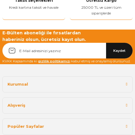
Taksit Seçenekleri
Ücretsiz Kargo
Bu ürüne benzer farklı alternatifler olmalı.
Kredi kartına taksit ve havale
25000 TL ve üzeri tüm
siparişlerde
E-Bülten aboneliği ile fırsatlardan
haberiniz olsun, ücretsiz kayıt olun.
Yetkiliye Gönder
Kaydet
KVKK Kapsamında ki
gizlilik politikamızı
kabul etmiş ve onaylamış olursunuz.
Kurumsal
Alışveriş
Popüler Sayfalar