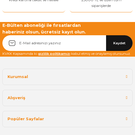
siparişlerde
E-Bülten aboneliği ile fırsatlardan
haberiniz olsun, ücretsiz kayıt olun.
Yetkiliye Gönder
Kaydet
KVKK Kapsamında ki
gizlilik politikamızı
kabul etmiş ve onaylamış olursunuz.
Kurumsal
Alışveriş
Popüler Sayfalar