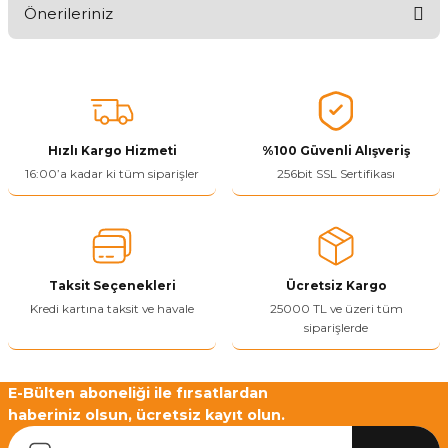
Önerileriniz
Ürünü Değerlendir 😂😊😍😐🤔😡
Bu ürünün fiyat bilgisi, resim, ürün açıklamalarında ve diğer
konularda yetersiz gördüğünüz noktaları öneri formunu kullanarak
tarafımıza iletebilirsiniz.
Görüş ve önerileriniz için teşekkür ederiz.
Hızlı Kargo Hizmeti
%100 Güvenli Alışveriş
Ürün resmi kalitesiz, bozuk veya görüntülenemiyor.
16:00’a kadar ki tüm siparişler
256bit SSL Sertifikası
Ürün açıklamasında eksik bilgiler bulunuyor.
Ürün bilgilerinde hatalar bulunuyor.
Ürün fiyatı diğer sitelerden daha pahalı.
Taksit Seçenekleri
Ücretsiz Kargo
Bu ürüne benzer farklı alternatifler olmalı.
Kredi kartına taksit ve havale
25000 TL ve üzeri tüm
siparişlerde
E-Bülten aboneliği ile fırsatlardan
haberiniz olsun, ücretsiz kayıt olun.
Yetkiliye Gönder