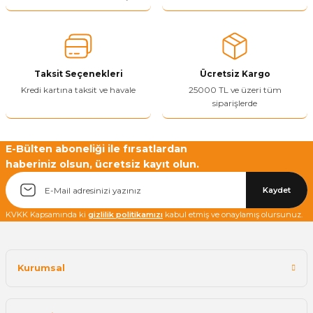
Ürün açıklamasında eksik bilgiler bulunuyor.
Ürün bilgilerinde hatalar bulunuyor.
Ürün fiyatı diğer sitelerden daha pahalı.
Taksit Seçenekleri
Ücretsiz Kargo
Bu ürüne benzer farklı alternatifler olmalı.
Kredi kartına taksit ve havale
25000 TL ve üzeri tüm
siparişlerde
E-Bülten aboneliği ile fırsatlardan
haberiniz olsun, ücretsiz kayıt olun.
Yetkiliye Gönder
Kaydet
KVKK Kapsamında ki
gizlilik politikamızı
kabul etmiş ve onaylamış olursunuz.
Kurumsal