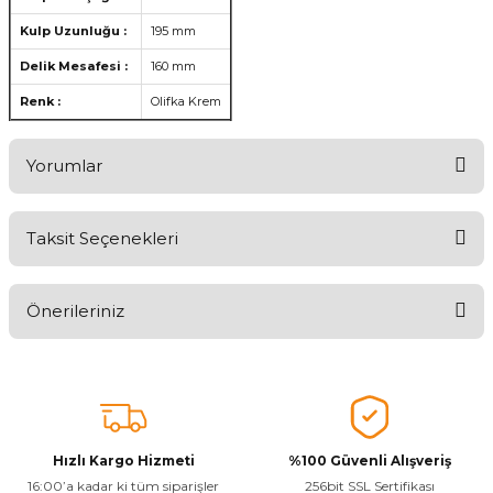
Kulp Uzunluğu :
195 mm
Delik Mesafesi :
160 mm
Renk :
Olifka Krem
Yorumlar
Taksit Seçenekleri
Aldığınız Ürünlerden Ne Derecede Memnun Kaldınız ?
Önerileriniz
Ürünü Değerlendir 😂😊😍😐🤔😡
Bu ürünün fiyat bilgisi, resim, ürün açıklamalarında ve diğer
konularda yetersiz gördüğünüz noktaları öneri formunu kullanarak
tarafımıza iletebilirsiniz.
Görüş ve önerileriniz için teşekkür ederiz.
Hızlı Kargo Hizmeti
%100 Güvenli Alışveriş
Ürün resmi kalitesiz, bozuk veya görüntülenemiyor.
16:00’a kadar ki tüm siparişler
256bit SSL Sertifikası