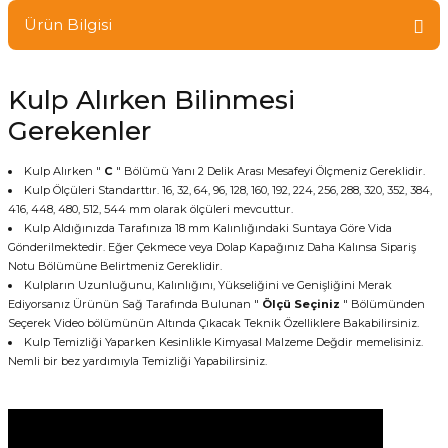
Ürün Bilgisi
Kulp Alırken Bilinmesi
Gerekenler
Kulp Alırken "
C
" Bölümü Yanı 2 Delik Arası Mesafeyi Ölçmeniz Gereklidir.
Kulp Ölçüleri Standarttır. 16, 32, 64, 96, 128, 160, 192, 224, 256, 288, 320, 352, 384,
416, 448, 480, 512, 544 mm olarak ölçüleri mevcuttur.
Kulp Aldığınızda Tarafınıza 18 mm Kalınlığındaki Suntaya Göre Vida
Gönderilmektedir. Eğer Çekmece veya Dolap Kapağınız Daha Kalınsa Sipariş
Notu Bölümüne Belirtmeniz Gereklidir.
Kulpların Uzunluğunu, Kalınlığını, Yükseliğini ve Genişliğini Merak
Ediyorsanız Ürünün Sağ Tarafında Bulunan "
Ölçü Seçiniz
" Bölümünden
Seçerek Video bölümünün Altında Çıkacak Teknik Özelliklere Bakabilirsiniz.
Kulp Temizliği Yaparken Kesinlikle Kimyasal Malzeme Değdir memelisiniz.
Nemli bir bez yardımıyla Temizliği Yapabilirsiniz.