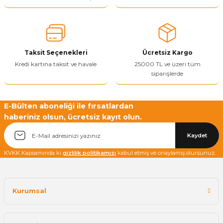
Ürün açıklamasında eksik bilgiler bulunuyor.
Ürün bilgilerinde hatalar bulunuyor.
Ürün fiyatı diğer sitelerden daha pahalı.
Taksit Seçenekleri
Ücretsiz Kargo
Bu ürüne benzer farklı alternatifler olmalı.
Kredi kartına taksit ve havale
25000 TL ve üzeri tüm
siparişlerde
E-Bülten aboneliği ile fırsatlardan
haberiniz olsun, ücretsiz kayıt olun.
Yetkiliye Gönder
Kaydet
KVKK Kapsamında ki
gizlilik politikamızı
kabul etmiş ve onaylamış olursunuz.
Kurumsal