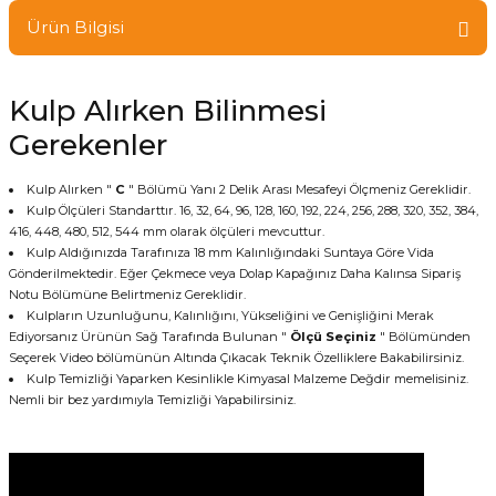
Ürün Bilgisi
Kulp Alırken Bilinmesi
Gerekenler
Kulp Alırken "
C
" Bölümü Yanı 2 Delik Arası Mesafeyi Ölçmeniz Gereklidir.
Kulp Ölçüleri Standarttır. 16, 32, 64, 96, 128, 160, 192, 224, 256, 288, 320, 352, 384,
416, 448, 480, 512, 544 mm olarak ölçüleri mevcuttur.
Kulp Aldığınızda Tarafınıza 18 mm Kalınlığındaki Suntaya Göre Vida
Gönderilmektedir. Eğer Çekmece veya Dolap Kapağınız Daha Kalınsa Sipariş
Notu Bölümüne Belirtmeniz Gereklidir.
Kulpların Uzunluğunu, Kalınlığını, Yükseliğini ve Genişliğini Merak
Ediyorsanız Ürünün Sağ Tarafında Bulunan "
Ölçü Seçiniz
" Bölümünden
Seçerek Video bölümünün Altında Çıkacak Teknik Özelliklere Bakabilirsiniz.
Kulp Temizliği Yaparken Kesinlikle Kimyasal Malzeme Değdir memelisiniz.
Nemli bir bez yardımıyla Temizliği Yapabilirsiniz.