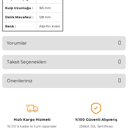
Kulp Uzunluğu :
165 mm
Delik Mesafesi :
128 mm
Renk :
Albrifin Krem
Yorumlar
Taksit Seçenekleri
Aldığınız Ürünlerden Ne Derecede Memnun Kaldınız ?
Önerileriniz
Ürünü Değerlendir 😂😊😍😐🤔😡
Bu ürünün fiyat bilgisi, resim, ürün açıklamalarında ve diğer
konularda yetersiz gördüğünüz noktaları öneri formunu kullanarak
tarafımıza iletebilirsiniz.
Görüş ve önerileriniz için teşekkür ederiz.
Hızlı Kargo Hizmeti
%100 Güvenli Alışveriş
Ürün resmi kalitesiz, bozuk veya görüntülenemiyor.
16:00’a kadar ki tüm siparişler
256bit SSL Sertifikası