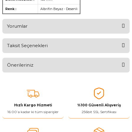
Renk :
Albrifin Beyaz - Desenli
Yorumlar
Taksit Seçenekleri
Aldığınız Ürünlerden Ne Derecede Memnun Kaldınız ?
Önerileriniz
Ürünü Değerlendir 😂😊😍😐🤔😡
Bu ürünün fiyat bilgisi, resim, ürün açıklamalarında ve diğer
konularda yetersiz gördüğünüz noktaları öneri formunu kullanarak
tarafımıza iletebilirsiniz.
Görüş ve önerileriniz için teşekkür ederiz.
Hızlı Kargo Hizmeti
%100 Güvenli Alışveriş
Ürün resmi kalitesiz, bozuk veya görüntülenemiyor.
16:00’a kadar ki tüm siparişler
256bit SSL Sertifikası
Ürün açıklamasında eksik bilgiler bulunuyor.
Ürün bilgilerinde hatalar bulunuyor.