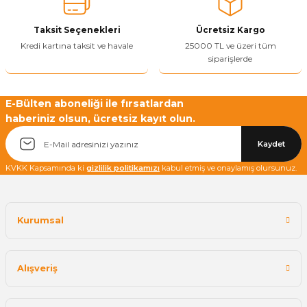
Ürün fiyatı diğer sitelerden daha pahalı.
Taksit Seçenekleri
Ücretsiz Kargo
Bu ürüne benzer farklı alternatifler olmalı.
Kredi kartına taksit ve havale
25000 TL ve üzeri tüm
siparişlerde
E-Bülten aboneliği ile fırsatlardan
haberiniz olsun, ücretsiz kayıt olun.
Yetkiliye Gönder
Kaydet
KVKK Kapsamında ki
gizlilik politikamızı
kabul etmiş ve onaylamış olursunuz.
Kurumsal
Alışveriş