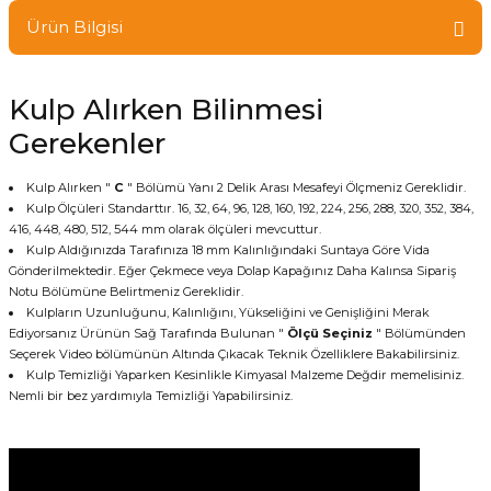
Ürün Bilgisi
Kulp Alırken Bilinmesi
Gerekenler
Kulp Alırken "
C
" Bölümü Yanı 2 Delik Arası Mesafeyi Ölçmeniz Gereklidir.
Kulp Ölçüleri Standarttır. 16, 32, 64, 96, 128, 160, 192, 224, 256, 288, 320, 352, 384,
416, 448, 480, 512, 544 mm olarak ölçüleri mevcuttur.
Kulp Aldığınızda Tarafınıza 18 mm Kalınlığındaki Suntaya Göre Vida
Gönderilmektedir. Eğer Çekmece veya Dolap Kapağınız Daha Kalınsa Sipariş
Notu Bölümüne Belirtmeniz Gereklidir.
Kulpların Uzunluğunu, Kalınlığını, Yükseliğini ve Genişliğini Merak
Ediyorsanız Ürünün Sağ Tarafında Bulunan "
Ölçü Seçiniz
" Bölümünden
Seçerek Video bölümünün Altında Çıkacak Teknik Özelliklere Bakabilirsiniz.
Kulp Temizliği Yaparken Kesinlikle Kimyasal Malzeme Değdir memelisiniz.
Nemli bir bez yardımıyla Temizliği Yapabilirsiniz.