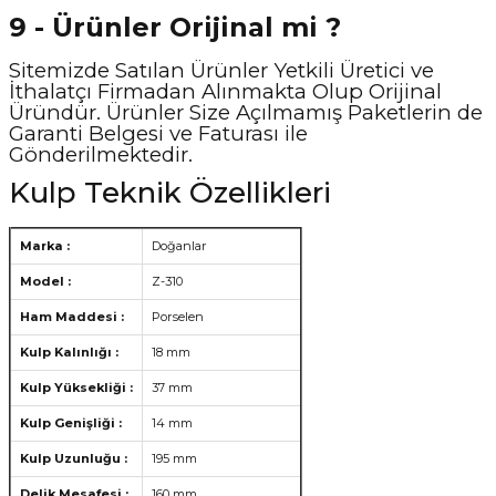
9 - Ürünler Orijinal mi ?
Sitemizde Satılan Ürünler Yetkili Üretici ve
İthalatçı Firmadan Alınmakta Olup Orijinal
Üründür. Ürünler Size Açılmamış Paketlerin de
Garanti Belgesi ve Faturası ile
Gönderilmektedir.
Kulp Teknik Özellikleri
Marka :
Doğanlar
Model :
Z-310
Ham Maddesi :
Porselen
Kulp Kalınlığı :
18 mm
Kulp Yüksekliği :
37 mm
Kulp Genişliği :
14 mm
Kulp Uzunluğu :
195 mm
Delik Mesafesi :
160 mm