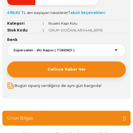
ivi
k Bağlantıları
arı
aları
Panç Çeşitleri
Hobi Yapıştırıcıları
Oda ve Wc Kapı Kilidi
Köşe Sepetler
Pantolonluk
Köpük Tabancası
Sehba Ayakları
496,62 TL
den başlayan taksitlerle!
Taksit Seçenekleri
leri
ı
Piton Askı
Pano ve Kapak Kilitleri
Sabunluk
Pense
Vitrin Ara Ayakları
Kategori
Rozetli Kapı Kolu
Stok Kodu
GRUP-DOĞANLAR0446_69116
Çubuğu ve Aparatları
ancası
Streç
Sandık Kilitleri
Tuvalet Kağıtlılığı
Silikon Tabancası
Renk
arı
itleri
sı
Takım Çantası
Tornavida Çeşitleri
Sprey Ürünleri
ası
Zımba Teli
Gelince Haber Ver
Zımpara Çeşitleri
Bugün sipariş verdiğiniz de aynı gün kargoda!
Ürün Bilgisi