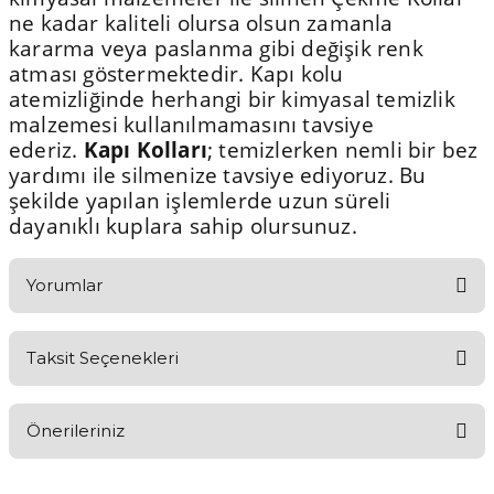
ne kadar kaliteli olursa olsun zamanla
kararma veya paslanma gibi değişik renk
atması göstermektedir. Kapı kolu
atemizliğinde herhangi bir kimyasal temizlik
malzemesi kullanılmamasını tavsiye
ederiz.
Kapı Kolları
; temizlerken nemli bir bez
yardımı ile silmenize tavsiye ediyoruz. Bu
şekilde yapılan işlemlerde uzun süreli
dayanıklı kuplara sahip olursunuz.
Yorumlar
Taksit Seçenekleri
Aldığınız Ürünlerden Ne Derecede Memnun Kaldınız ?
Önerileriniz
Ürünü Değerlendir 😂😊😍😐🤔😡
Bu ürünün fiyat bilgisi, resim, ürün açıklamalarında ve diğer