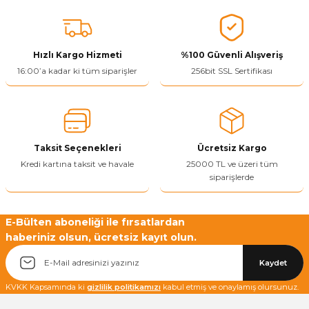
konularda yetersiz gördüğünüz noktaları öneri formunu kullanarak
tarafımıza iletebilirsiniz.
Görüş ve önerileriniz için teşekkür ederiz.
Hızlı Kargo Hizmeti
%100 Güvenli Alışveriş
Ürün resmi kalitesiz, bozuk veya görüntülenemiyor.
16:00’a kadar ki tüm siparişler
256bit SSL Sertifikası
Ürün açıklamasında eksik bilgiler bulunuyor.
Ürün bilgilerinde hatalar bulunuyor.
Ürün fiyatı diğer sitelerden daha pahalı.
Taksit Seçenekleri
Ücretsiz Kargo
Bu ürüne benzer farklı alternatifler olmalı.
Kredi kartına taksit ve havale
25000 TL ve üzeri tüm
siparişlerde
E-Bülten aboneliği ile fırsatlardan
haberiniz olsun, ücretsiz kayıt olun.
Yetkiliye Gönder
Kaydet
KVKK Kapsamında ki
gizlilik politikamızı
kabul etmiş ve onaylamış olursunuz.