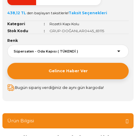
ivi
k Bağlantıları
arı
aları
Panç Çeşitleri
Hobi Yapıştırıcıları
Oda ve Wc Kapı Kilidi
Köşe Sepetler
Pantolonluk
Köpük Tabancası
Sehba Ayakları
438,12 TL
den başlayan taksitlerle!
Taksit Seçenekleri
leri
ı
Piton Askı
Pano ve Kapak Kilitleri
Sabunluk
Pense
Vitrin Ara Ayakları
Kategori
Rozetli Kapı Kolu
Stok Kodu
GRUP-DOĞANLAR0445_69115
Çubuğu ve Aparatları
ancası
Streç
Sandık Kilitleri
Tuvalet Kağıtlılığı
Silikon Tabancası
Renk
arı
itleri
sı
Takım Çantası
Tornavida Çeşitleri
Sprey Ürünleri
ası
Zımba Teli
Gelince Haber Ver
Zımpara Çeşitleri
Bugün sipariş verdiğiniz de aynı gün kargoda!
Ürün Bilgisi