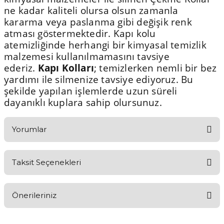
ne kadar kaliteli olursa olsun zamanla
kararma veya paslanma gibi değişik renk
atması göstermektedir. Kapı kolu
atemizliğinde herhangi bir kimyasal temizlik
malzemesi kullanılmamasını tavsiye
ederiz.
Kapı Kolları
; temizlerken nemli bir bez
yardımı ile silmenize tavsiye ediyoruz. Bu
şekilde yapılan işlemlerde uzun süreli
dayanıklı kuplara sahip olursunuz.
Yorumlar
Taksit Seçenekleri
Aldığınız Ürünlerden Ne Derecede Memnun Kaldınız ?
Önerileriniz
Ürünü Değerlendir 😂😊😍😐🤔😡
Bu ürünün fiyat bilgisi, resim, ürün açıklamalarında ve diğer