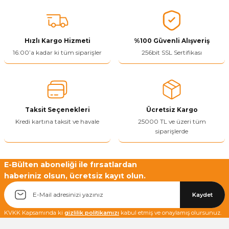
konularda yetersiz gördüğünüz noktaları öneri formunu kullanarak
tarafımıza iletebilirsiniz.
Görüş ve önerileriniz için teşekkür ederiz.
Hızlı Kargo Hizmeti
%100 Güvenli Alışveriş
Ürün resmi kalitesiz, bozuk veya görüntülenemiyor.
16:00’a kadar ki tüm siparişler
256bit SSL Sertifikası
Ürün açıklamasında eksik bilgiler bulunuyor.
Ürün bilgilerinde hatalar bulunuyor.
Ürün fiyatı diğer sitelerden daha pahalı.
Taksit Seçenekleri
Ücretsiz Kargo
Bu ürüne benzer farklı alternatifler olmalı.
Kredi kartına taksit ve havale
25000 TL ve üzeri tüm
siparişlerde
E-Bülten aboneliği ile fırsatlardan
haberiniz olsun, ücretsiz kayıt olun.
Yetkiliye Gönder
Kaydet
KVKK Kapsamında ki
gizlilik politikamızı
kabul etmiş ve onaylamış olursunuz.