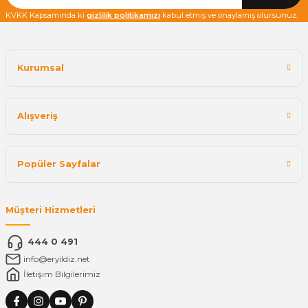
KVKK Kapsamında ki
gizlilik politikamızı
kabul etmiş ve onaylamış olursunuz.
Kurumsal
Alışveriş
Popüler Sayfalar
Müşteri Hizmetleri
444 0 491
info@eryildiz.net
İletişim Bilgilerimiz