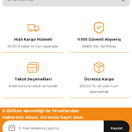
Ürünü Değerlendir 😂😊😍😐🤔😡
Bu ürünün fiyat bilgisi, resim, ürün açıklamalarında ve diğer
konularda yetersiz gördüğünüz noktaları öneri formunu kullanarak
tarafımıza iletebilirsiniz.
Görüş ve önerileriniz için teşekkür ederiz.
Hızlı Kargo Hizmeti
%100 Güvenli Alışveriş
Ürün resmi kalitesiz, bozuk veya görüntülenemiyor.
16:00’a kadar ki tüm siparişler
256bit SSL Sertifikası
Ürün açıklamasında eksik bilgiler bulunuyor.
Ürün bilgilerinde hatalar bulunuyor.
Ürün fiyatı diğer sitelerden daha pahalı.
Taksit Seçenekleri
Ücretsiz Kargo
Bu ürüne benzer farklı alternatifler olmalı.
Kredi kartına taksit ve havale
25000 TL ve üzeri tüm
siparişlerde
E-Bülten aboneliği ile fırsatlardan
haberiniz olsun, ücretsiz kayıt olun.
Yetkiliye Gönder
Kaydet