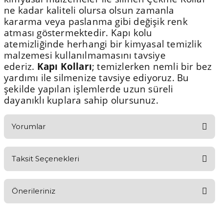
ne kadar kaliteli olursa olsun zamanla
kararma veya paslanma gibi değişik renk
atması göstermektedir. Kapı kolu
atemizliğinde herhangi bir kimyasal temizlik
malzemesi kullanılmamasını tavsiye
ederiz.
Kapı Kolları
; temizlerken nemli bir bez
yardımı ile silmenize tavsiye ediyoruz. Bu
şekilde yapılan işlemlerde uzun süreli
dayanıklı kuplara sahip olursunuz.
Yorumlar
Taksit Seçenekleri
Aldığınız Ürünlerden Ne Derecede Memnun Kaldınız ?
Önerileriniz
Ürünü Değerlendir 😂😊😍😐🤔😡
Bu ürünün fiyat bilgisi, resim, ürün açıklamalarında ve diğer