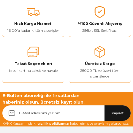
konularda yetersiz gördüğünüz noktaları öneri formunu kullanarak
tarafımıza iletebilirsiniz.
Görüş ve önerileriniz için teşekkür ederiz.
Hızlı Kargo Hizmeti
%100 Güvenli Alışveriş
Ürün resmi kalitesiz, bozuk veya görüntülenemiyor.
16:00’a kadar ki tüm siparişler
256bit SSL Sertifikası
Ürün açıklamasında eksik bilgiler bulunuyor.
Ürün bilgilerinde hatalar bulunuyor.
Ürün fiyatı diğer sitelerden daha pahalı.
Taksit Seçenekleri
Ücretsiz Kargo
Bu ürüne benzer farklı alternatifler olmalı.
Kredi kartına taksit ve havale
25000 TL ve üzeri tüm
siparişlerde
E-Bülten aboneliği ile fırsatlardan
haberiniz olsun, ücretsiz kayıt olun.
Yetkiliye Gönder
Kaydet
KVKK Kapsamında ki
gizlilik politikamızı
kabul etmiş ve onaylamış olursunuz.