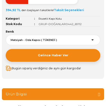
ivi
k Bağlantıları
arı
aları
Panç Çeşitleri
Hobi Yapıştırıcıları
Oda ve Wc Kapı Kilidi
Köşe Sepetler
Pantolonluk
Köpük Tabancası
Sehba Ayakları
394,92 TL
den başlayan taksitlerle!
Taksit Seçenekleri
leri
ı
Piton Askı
Pano ve Kapak Kilitleri
Sabunluk
Pense
Vitrin Ara Ayakları
Kategori
Rozetli Kapı Kolu
Stok Kodu
GRUP-DOĞANLAR0442_69112
Çubuğu ve Aparatları
ancası
Streç
Sandık Kilitleri
Tuvalet Kağıtlılığı
Silikon Tabancası
Renk
arı
itleri
sı
Takım Çantası
Tornavida Çeşitleri
Sprey Ürünleri
ası
Zımba Teli
Gelince Haber Ver
Zımpara Çeşitleri
Bugün sipariş verdiğiniz de aynı gün kargoda!
Ürün Bilgisi